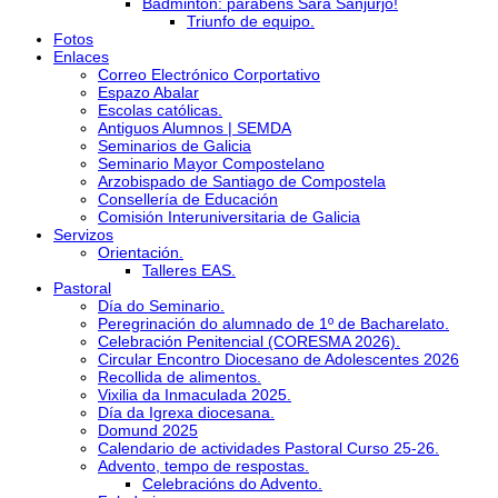
Bádminton: parabéns Sara Sanjurjo!
Triunfo de equipo.
Fotos
Enlaces
Correo Electrónico Corportativo
Espazo Abalar
Escolas católicas.
Antiguos Alumnos | SEMDA
Seminarios de Galicia
Seminario Mayor Compostelano
Arzobispado de Santiago de Compostela
Consellería de Educación
Comisión Interuniversitaria de Galicia
Servizos
Orientación.
Talleres EAS.
Pastoral
Día do Seminario.
Peregrinación do alumnado de 1º de Bacharelato.
Celebración Penitencial (CORESMA 2026).
Circular Encontro Diocesano de Adolescentes 2026
Recollida de alimentos.
Vixilia da Inmaculada 2025.
Día da Igrexa diocesana.
Domund 2025
Calendario de actividades Pastoral Curso 25-26.
Advento, tempo de respostas.
Celebracións do Advento.