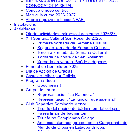
INFORMACIÓN BOLSAS DE ESTUDO MEC 26/27
CONVOCATORIA XERAL
Coñece o noso centro.
Matrícula curso 2026-2027.
Aberto o prazo de becas NEAE.
Instalacións
Actividades
Oferta actividades extraescolares curso 2026/27.
XIII Semana Cultural San Rosendo 2026.
Primeira xornada da Semana Cultural.
Segunda xornada da Semana Cultural.
Terceira xornada da Semana Cultural.
Xornada na honra de San Rosendo.
Xornada do venres: Saúde e deporte.
Funeral de Benfeitores 2025.
Día de Acción de Gracias.
Castelao. Mirar por Galicia.
Programa Beda.
Good news!!
Grupo de teatro.
Representación “La Ratonera”
Representación: “La función que sale mal”
Club Deportivo Seminario Menor.
Triunfo del equipo de bádminton del colegio.
Fases finais de bádminton.
Triunfo no Campionato Galego.
As nosas alumnas, presentes no Campionato do
Mundo de Cross en Estados Unidos.