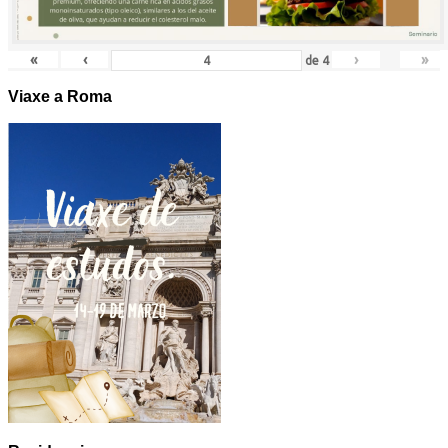
«
‹
›
»
de
4
Viaxe a Roma