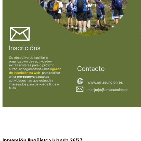
Inmersión lingüístca Irlanda 26/27