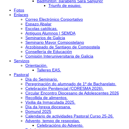
Bádminton: parabéns Sara Sanjurjo!
Triunfo de equipo.
Fotos
Enlaces
Correo Electrónico Corportativo
Espazo Abalar
Escolas católicas.
Antiguos Alumnos | SEMDA
Seminarios de Galicia
Seminario Mayor Compostelano
Arzobispado de Santiago de Compostela
Consellería de Educación
Comisión Interuniversitaria de Galicia
Servizos
Orientación.
Talleres EAS.
Pastoral
Día do Seminario.
Peregrinación do alumnado de 1º de Bacharelato.
Celebración Penitencial (CORESMA 2026).
Circular Encontro Diocesano de Adolescentes 2026
Recollida de alimentos.
Vixilia da Inmaculada 2025.
Día da Igrexa diocesana.
Domund 2025
Calendario de actividades Pastoral Curso 25-26.
Advento, tempo de respostas.
Celebracións do Advento.