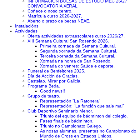
INFORMACIÓN BOLSAS DE ESTUDO MEC 26/27
CONVOCATORIA XERAL
Coñece o noso centro.
Matrícula curso 2026-2027.
Aberto o prazo de becas NEAE.
Instalacións
Actividades
Oferta actividades extraescolares curso 2026/27.
XIII Semana Cultural San Rosendo 2026.
Primeira xornada da Semana Cultural.
Segunda xornada da Semana Cultural.
Terceira xornada da Semana Cultural.
Xornada na honra de San Rosendo.
Xornada do venres: Saúde e deporte.
Funeral de Benfeitores 2025.
Día de Acción de Gracias.
Castelao. Mirar por Galicia.
Programa Beda.
Good news!!
Grupo de teatro.
Representación “La Ratonera”
Representación: “La función que sale mal”
Club Deportivo Seminario Menor.
Triunfo del equipo de bádminton del colegio.
Fases finais de bádminton.
Triunfo no Campionato Galego.
As nosas alumnas, presentes no Campionato do
Mundo de Cross en Estados Unidos.