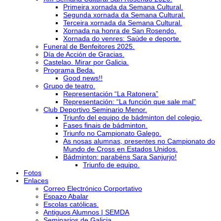
Primeira xornada da Semana Cultural.
Segunda xornada da Semana Cultural.
Terceira xornada da Semana Cultural.
Xornada na honra de San Rosendo.
Xornada do venres: Saúde e deporte.
Funeral de Benfeitores 2025.
Día de Acción de Gracias.
Castelao. Mirar por Galicia.
Programa Beda.
Good news!!
Grupo de teatro.
Representación “La Ratonera”
Representación: “La función que sale mal”
Club Deportivo Seminario Menor.
Triunfo del equipo de bádminton del colegio.
Fases finais de bádminton.
Triunfo no Campionato Galego.
As nosas alumnas, presentes no Campionato do
Mundo de Cross en Estados Unidos.
Bádminton: parabéns Sara Sanjurjo!
Triunfo de equipo.
Fotos
Enlaces
Correo Electrónico Corportativo
Espazo Abalar
Escolas católicas.
Antiguos Alumnos | SEMDA
Seminarios de Galicia