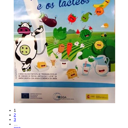
1
2
3
…