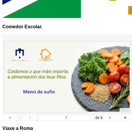
Comedor Escolar.
«
‹
›
»
de
4
Viaxe a Roma