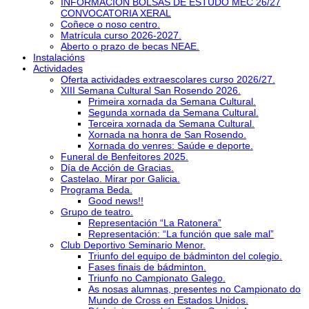
INFORMACIÓN BOLSAS DE ESTUDO MEC 26/27
CONVOCATORIA XERAL
Coñece o noso centro.
Matrícula curso 2026-2027.
Aberto o prazo de becas NEAE.
Instalacións
Actividades
Oferta actividades extraescolares curso 2026/27.
XIII Semana Cultural San Rosendo 2026.
Primeira xornada da Semana Cultural.
Segunda xornada da Semana Cultural.
Terceira xornada da Semana Cultural.
Xornada na honra de San Rosendo.
Xornada do venres: Saúde e deporte.
Funeral de Benfeitores 2025.
Día de Acción de Gracias.
Castelao. Mirar por Galicia.
Programa Beda.
Good news!!
Grupo de teatro.
Representación “La Ratonera”
Representación: “La función que sale mal”
Club Deportivo Seminario Menor.
Triunfo del equipo de bádminton del colegio.
Fases finais de bádminton.
Triunfo no Campionato Galego.
As nosas alumnas, presentes no Campionato do
Mundo de Cross en Estados Unidos.