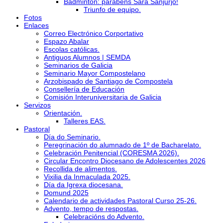
Bádminton: parabéns Sara Sanjurjo!
Triunfo de equipo.
Fotos
Enlaces
Correo Electrónico Corportativo
Espazo Abalar
Escolas católicas.
Antiguos Alumnos | SEMDA
Seminarios de Galicia
Seminario Mayor Compostelano
Arzobispado de Santiago de Compostela
Consellería de Educación
Comisión Interuniversitaria de Galicia
Servizos
Orientación.
Talleres EAS.
Pastoral
Día do Seminario.
Peregrinación do alumnado de 1º de Bacharelato.
Celebración Penitencial (CORESMA 2026).
Circular Encontro Diocesano de Adolescentes 2026
Recollida de alimentos.
Vixilia da Inmaculada 2025.
Día da Igrexa diocesana.
Domund 2025
Calendario de actividades Pastoral Curso 25-26.
Advento, tempo de respostas.
Celebracións do Advento.