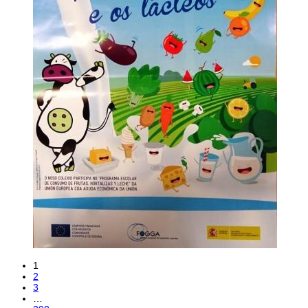
1
2
3
…