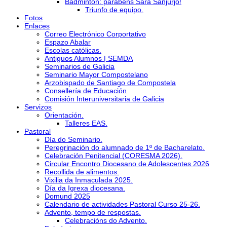
Bádminton: parabéns Sara Sanjurjo!
Triunfo de equipo.
Fotos
Enlaces
Correo Electrónico Corportativo
Espazo Abalar
Escolas católicas.
Antiguos Alumnos | SEMDA
Seminarios de Galicia
Seminario Mayor Compostelano
Arzobispado de Santiago de Compostela
Consellería de Educación
Comisión Interuniversitaria de Galicia
Servizos
Orientación.
Talleres EAS.
Pastoral
Día do Seminario.
Peregrinación do alumnado de 1º de Bacharelato.
Celebración Penitencial (CORESMA 2026).
Circular Encontro Diocesano de Adolescentes 2026
Recollida de alimentos.
Vixilia da Inmaculada 2025.
Día da Igrexa diocesana.
Domund 2025
Calendario de actividades Pastoral Curso 25-26.
Advento, tempo de respostas.
Celebracións do Advento.