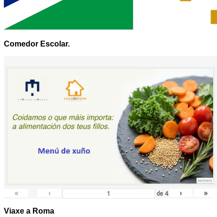
Comedor Escolar.
«
‹
›
»
de
4
Viaxe a Roma