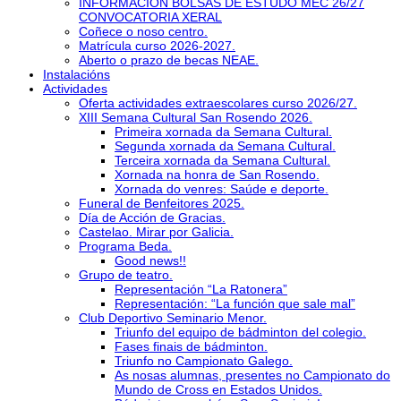
INFORMACIÓN BOLSAS DE ESTUDO MEC 26/27
CONVOCATORIA XERAL
Coñece o noso centro.
Matrícula curso 2026-2027.
Aberto o prazo de becas NEAE.
Instalacións
Actividades
Oferta actividades extraescolares curso 2026/27.
XIII Semana Cultural San Rosendo 2026.
Primeira xornada da Semana Cultural.
Segunda xornada da Semana Cultural.
Terceira xornada da Semana Cultural.
Xornada na honra de San Rosendo.
Xornada do venres: Saúde e deporte.
Funeral de Benfeitores 2025.
Día de Acción de Gracias.
Castelao. Mirar por Galicia.
Programa Beda.
Good news!!
Grupo de teatro.
Representación “La Ratonera”
Representación: “La función que sale mal”
Club Deportivo Seminario Menor.
Triunfo del equipo de bádminton del colegio.
Fases finais de bádminton.
Triunfo no Campionato Galego.
As nosas alumnas, presentes no Campionato do
Mundo de Cross en Estados Unidos.