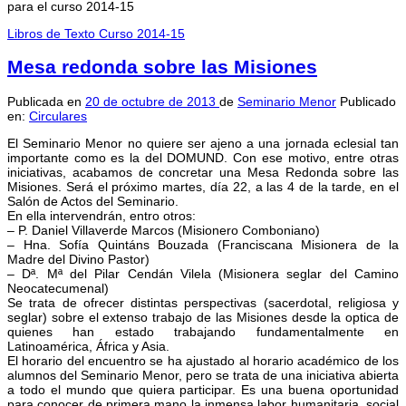
para el curso 2014-15
Libros de Texto Curso 2014-15
Mesa redonda sobre las Misiones
Publicada en
20 de octubre de 2013
de
Seminario Menor
Publicado
en:
Circulares
El Seminario Menor no quiere ser ajeno a una jornada eclesial tan
importante como es la del DOMUND. Con ese motivo, entre otras
iniciativas, acabamos de concretar una Mesa Redonda sobre las
Misiones. Será el próximo martes, día 22, a las 4 de la tarde, en el
Salón de Actos del Seminario.
En ella intervendrán, entro otros:
– P. Daniel Villaverde Marcos (Misionero Comboniano)
– Hna. Sofía Quintáns Bouzada (Franciscana Misionera de la
Madre del Divino Pastor)
– Dª. Mª del Pilar Cendán Vilela (Misionera seglar del Camino
Neocatecumenal)
Se trata de ofrecer distintas perspectivas (sacerdotal, religiosa y
seglar) sobre el extenso trabajo de las Misiones desde la optica de
quienes han estado trabajando fundamentalmente en
Latinoamérica, África y Asia.
El horario del encuentro se ha ajustado al horario académico de los
alumnos del Seminario Menor, pero se trata de una iniciativa abierta
a todo el mundo que quiera participar. Es una buena oportunidad
para conocer de primera mano la inmensa labor humanitaria, social