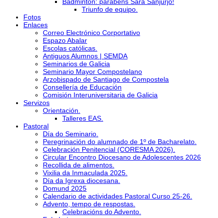
Bádminton: parabéns Sara Sanjurjo!
Triunfo de equipo.
Fotos
Enlaces
Correo Electrónico Corportativo
Espazo Abalar
Escolas católicas.
Antiguos Alumnos | SEMDA
Seminarios de Galicia
Seminario Mayor Compostelano
Arzobispado de Santiago de Compostela
Consellería de Educación
Comisión Interuniversitaria de Galicia
Servizos
Orientación.
Talleres EAS.
Pastoral
Día do Seminario.
Peregrinación do alumnado de 1º de Bacharelato.
Celebración Penitencial (CORESMA 2026).
Circular Encontro Diocesano de Adolescentes 2026
Recollida de alimentos.
Vixilia da Inmaculada 2025.
Día da Igrexa diocesana.
Domund 2025
Calendario de actividades Pastoral Curso 25-26.
Advento, tempo de respostas.
Celebracións do Advento.