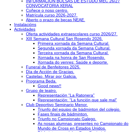
INFORMACIÓN BOLSAS DE ESTUDO MEC 26/27
CONVOCATORIA XERAL
Coñece o noso centro.
Matrícula curso 2026-2027.
Aberto o prazo de becas NEAE.
Instalacións
Actividades
Oferta actividades extraescolares curso 2026/27.
XIII Semana Cultural San Rosendo 2026.
Primeira xornada da Semana Cultural.
Segunda xornada da Semana Cultural.
Terceira xornada da Semana Cultural.
Xornada na honra de San Rosendo.
Xornada do venres: Saúde e deporte.
Funeral de Benfeitores 2025.
Día de Acción de Gracias.
Castelao. Mirar por Galicia.
Programa Beda.
Good news!!
Grupo de teatro.
Representación “La Ratonera”
Representación: “La función que sale mal”
Club Deportivo Seminario Menor.
Triunfo del equipo de bádminton del colegio.
Fases finais de bádminton.
Triunfo no Campionato Galego.
As nosas alumnas, presentes no Campionato do
Mundo de Cross en Estados Unidos.