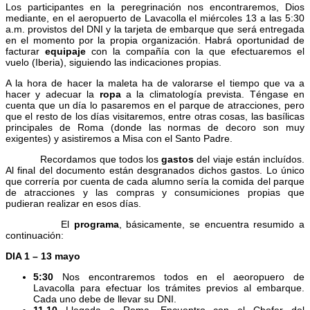
Los participantes en la peregrinación nos encontraremos, Dios
mediante, en el aeropuerto de Lavacolla el miércoles 13 a las 5:30
a.m. provistos del DNI y la tarjeta de embarque que será entregada
en el momento por la propia organización. Habrá oportunidad de
facturar
equipaje
con la compañía con la que efectuaremos el
vuelo (Iberia), siguiendo las indicaciones propias.
A la hora de hacer la maleta ha de valorarse el tiempo que va a
hacer y adecuar la
ropa
a la climatología prevista. Téngase en
cuenta que un día lo pasaremos en el parque de atracciones, pero
que el resto de los días visitaremos, entre otras cosas, las basílicas
principales de Roma (donde las normas de decoro son muy
exigentes) y asistiremos a Misa con el Santo Padre.
Recordamos que todos los
gastos
del viaje están incluídos.
Al final del documento están desgranados dichos gastos. Lo único
que correría por cuenta de cada alumno sería la comida del parque
de atracciones y las compras y consumiciones propias que
pudieran realizar en esos días.
El
programa
, básicamente, se encuentra resumido a
continuación:
DIA 1 – 13 mayo
5:30
Nos encontraremos todos en el aeoropuero de
Lavacolla para efectuar los trámites previos al embarque.
Cada uno debe de llevar su DNI.
11.10
Llegada a Roma. Encuentro con el Chofer del