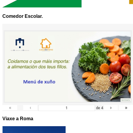
Comedor Escolar.
«
‹
›
»
de
4
Viaxe a Roma