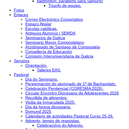
Bádminton: parabéns Sara Sanjurjo!
Triunfo de equipo.
Fotos
Enlaces
Correo Electrónico Corportativo
Espazo Abalar
Escolas católicas.
Antiguos Alumnos | SEMDA
Seminarios de Galicia
Seminario Mayor Compostelano
Arzobispado de Santiago de Compostela
Consellería de Educación
Comisión Interuniversitaria de Galicia
Servizos
Orientación.
Talleres EAS.
Pastoral
Día do Seminario.
Peregrinación do alumnado de 1º de Bacharelato.
Celebración Penitencial (CORESMA 2026).
Circular Encontro Diocesano de Adolescentes 2026
Recollida de alimentos.
Vixilia da Inmaculada 2025.
Día da Igrexa diocesana.
Domund 2025
Calendario de actividades Pastoral Curso 25-26.
Advento, tempo de respostas.
Celebracións do Advento.