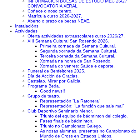
INFORMACIÓN BOLSAS DE ESTUDO MEC 26/27
CONVOCATORIA XERAL
Coñece o noso centro.
Matrícula curso 2026-2027.
Aberto o prazo de becas NEAE.
Instalacións
Actividades
Oferta actividades extraescolares curso 2026/27.
XIII Semana Cultural San Rosendo 2026.
Primeira xornada da Semana Cultural.
Segunda xornada da Semana Cultural.
Terceira xornada da Semana Cultural.
Xornada na honra de San Rosendo.
Xornada do venres: Saúde e deporte.
Funeral de Benfeitores 2025.
Día de Acción de Gracias.
Castelao. Mirar por Galicia.
Programa Beda.
Good news!!
Grupo de teatro.
Representación “La Ratonera”
Representación: “La función que sale mal”
Club Deportivo Seminario Menor.
Triunfo del equipo de bádminton del colegio.
Fases finais de bádminton.
Triunfo no Campionato Galego.
As nosas alumnas, presentes no Campionato do
Mundo de Cross en Estados Unidos.