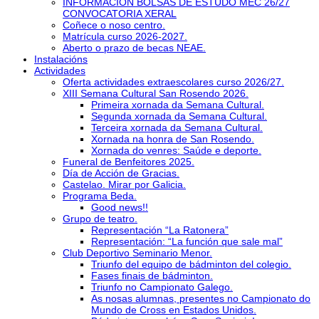
INFORMACIÓN BOLSAS DE ESTUDO MEC 26/27
CONVOCATORIA XERAL
Coñece o noso centro.
Matrícula curso 2026-2027.
Aberto o prazo de becas NEAE.
Instalacións
Actividades
Oferta actividades extraescolares curso 2026/27.
XIII Semana Cultural San Rosendo 2026.
Primeira xornada da Semana Cultural.
Segunda xornada da Semana Cultural.
Terceira xornada da Semana Cultural.
Xornada na honra de San Rosendo.
Xornada do venres: Saúde e deporte.
Funeral de Benfeitores 2025.
Día de Acción de Gracias.
Castelao. Mirar por Galicia.
Programa Beda.
Good news!!
Grupo de teatro.
Representación “La Ratonera”
Representación: “La función que sale mal”
Club Deportivo Seminario Menor.
Triunfo del equipo de bádminton del colegio.
Fases finais de bádminton.
Triunfo no Campionato Galego.
As nosas alumnas, presentes no Campionato do
Mundo de Cross en Estados Unidos.