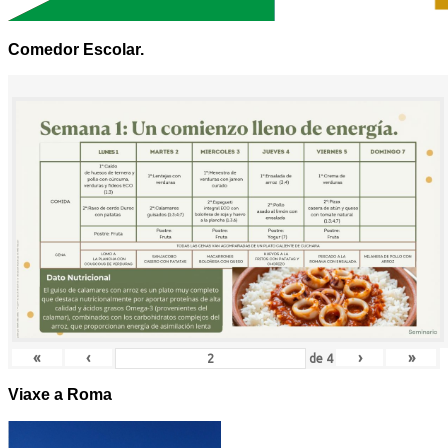
Comedor Escolar.
«
‹
›
»
de
4
Viaxe a Roma