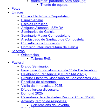
Bádminton: parabéns Sara Sanjurjo!
Triunfo de equipo.
Fotos
Enlaces
Correo Electrónico Corportativo
Espazo Abalar
Escolas católicas.
Antiguos Alumnos | SEMDA
Seminarios de Galicia
Seminario Mayor Compostelano
Arzobispado de Santiago de Compostela
Consellería de Educación
Comisión Interuniversitaria de Galicia
Servizos
Orientación.
Talleres EAS.
Pastoral
Día do Seminario.
Peregrinación do alumnado de 1º de Bacharelato.
Celebración Penitencial (CORESMA 2026).
Circular Encontro Diocesano de Adolescentes 2026
Recollida de alimentos.
Vixilia da Inmaculada 2025.
Día da Igrexa diocesana.
Domund 2025
Calendario de actividades Pastoral Curso 25-26.
Advento, tempo de respostas.
Celebracións do Advento.