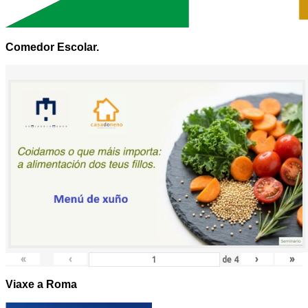
Comedor Escolar.
«
‹
›
»
de
4
Viaxe a Roma