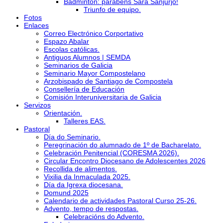
Bádminton: parabéns Sara Sanjurjo!
Triunfo de equipo.
Fotos
Enlaces
Correo Electrónico Corportativo
Espazo Abalar
Escolas católicas.
Antiguos Alumnos | SEMDA
Seminarios de Galicia
Seminario Mayor Compostelano
Arzobispado de Santiago de Compostela
Consellería de Educación
Comisión Interuniversitaria de Galicia
Servizos
Orientación.
Talleres EAS.
Pastoral
Día do Seminario.
Peregrinación do alumnado de 1º de Bacharelato.
Celebración Penitencial (CORESMA 2026).
Circular Encontro Diocesano de Adolescentes 2026
Recollida de alimentos.
Vixilia da Inmaculada 2025.
Día da Igrexa diocesana.
Domund 2025
Calendario de actividades Pastoral Curso 25-26.
Advento, tempo de respostas.
Celebracións do Advento.