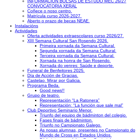
INFORMACIÓN BOLSAS DE ESTUDO MEC 26/27
CONVOCATORIA XERAL
Coñece o noso centro.
Matrícula curso 2026-2027.
Aberto o prazo de becas NEAE.
Instalacións
Actividades
Oferta actividades extraescolares curso 2026/27.
XIII Semana Cultural San Rosendo 2026.
Primeira xornada da Semana Cultural.
Segunda xornada da Semana Cultural.
Terceira xornada da Semana Cultural.
Xornada na honra de San Rosendo.
Xornada do venres: Saúde e deporte.
Funeral de Benfeitores 2025.
Día de Acción de Gracias.
Castelao. Mirar por Galicia.
Programa Beda.
Good news!!
Grupo de teatro.
Representación “La Ratonera”
Representación: “La función que sale mal”
Club Deportivo Seminario Menor.
Triunfo del equipo de bádminton del colegio.
Fases finais de bádminton.
Triunfo no Campionato Galego.
As nosas alumnas, presentes no Campionato do
Mundo de Cross en Estados Unidos.