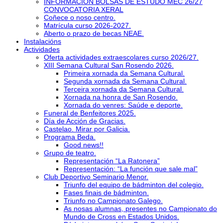
INFORMACIÓN BOLSAS DE ESTUDO MEC 26/27
CONVOCATORIA XERAL
Coñece o noso centro.
Matrícula curso 2026-2027.
Aberto o prazo de becas NEAE.
Instalacións
Actividades
Oferta actividades extraescolares curso 2026/27.
XIII Semana Cultural San Rosendo 2026.
Primeira xornada da Semana Cultural.
Segunda xornada da Semana Cultural.
Terceira xornada da Semana Cultural.
Xornada na honra de San Rosendo.
Xornada do venres: Saúde e deporte.
Funeral de Benfeitores 2025.
Día de Acción de Gracias.
Castelao. Mirar por Galicia.
Programa Beda.
Good news!!
Grupo de teatro.
Representación “La Ratonera”
Representación: “La función que sale mal”
Club Deportivo Seminario Menor.
Triunfo del equipo de bádminton del colegio.
Fases finais de bádminton.
Triunfo no Campionato Galego.
As nosas alumnas, presentes no Campionato do
Mundo de Cross en Estados Unidos.