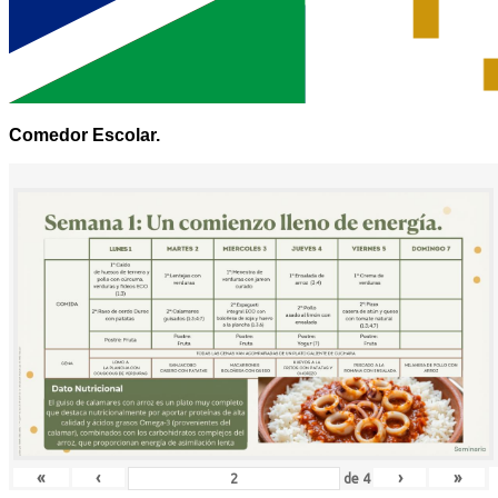
Comedor Escolar.
«
‹
›
»
de
4