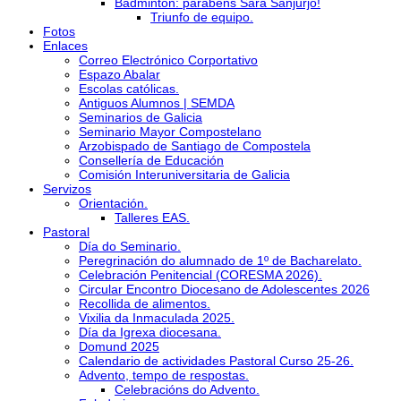
Bádminton: parabéns Sara Sanjurjo!
Triunfo de equipo.
Fotos
Enlaces
Correo Electrónico Corportativo
Espazo Abalar
Escolas católicas.
Antiguos Alumnos | SEMDA
Seminarios de Galicia
Seminario Mayor Compostelano
Arzobispado de Santiago de Compostela
Consellería de Educación
Comisión Interuniversitaria de Galicia
Servizos
Orientación.
Talleres EAS.
Pastoral
Día do Seminario.
Peregrinación do alumnado de 1º de Bacharelato.
Celebración Penitencial (CORESMA 2026).
Circular Encontro Diocesano de Adolescentes 2026
Recollida de alimentos.
Vixilia da Inmaculada 2025.
Día da Igrexa diocesana.
Domund 2025
Calendario de actividades Pastoral Curso 25-26.
Advento, tempo de respostas.
Celebracións do Advento.