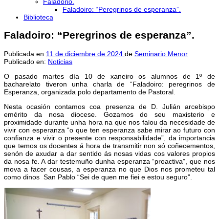
Faladorio.
Faladoiro: “Peregrinos de esperanza”.
Biblioteca
Faladoiro: “Peregrinos de esperanza”.
Publicada en
11 de diciembre de 2024
de
Seminario Menor
Publicado en:
Noticias
O pasado martes día 10 de xaneiro os alumnos de 1º de
bacharelato tiveron unha charla de “Faladoiro: peregrinos de
Esperanza, organizada polo departamento de Pastoral.
Nesta ocasión contamos coa presenza de D. Julián arcebispo
emérito da nosa diocese. Gozamos do seu maxisterio e
proximidade durante unha hora na que nos falou da necesidade de
vivir con esperanza “o que ten esperanza sabe mirar ao futuro con
confianza e vivir o presente con responsabilidade”, da importancia
que temos os docentes á hora de transmitir non só coñecementos,
senón de axudar a dar sentido ás nosas vidas cos valores propios
da nosa fe. A dar testemuño dunha esperanza “proactiva”, que nos
mova a facer cousas, a esperanza no que Dios nos prometeu tal
como dinos San Pablo “Sei de quen me fiei e estou seguro”.