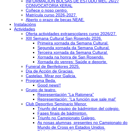
INFORMACIÓN BOLSAS DE ESTUDO MEC 26/27
CONVOCATORIA XERAL
Coñece o noso centro.
Matrícula curso 2026-2027.
Aberto o prazo de becas NEAE.
Instalacións
Actividades
Oferta actividades extraescolares curso 2026/27.
XIII Semana Cultural San Rosendo 2026.
Primeira xornada da Semana Cultural.
Segunda xornada da Semana Cultural.
Terceira xornada da Semana Cultural.
Xornada na honra de San Rosendo.
Xornada do venres: Saúde e deporte.
Funeral de Benfeitores 2025.
Día de Acción de Gracias.
Castelao. Mirar por Galicia.
Programa Beda.
Good news!!
Grupo de teatro.
Representación “La Ratonera”
Representación: “La función que sale mal”
Club Deportivo Seminario Menor.
Triunfo del equipo de bádminton del colegio.
Fases finais de bádminton.
Triunfo no Campionato Galego.
As nosas alumnas, presentes no Campionato do
Mundo de Cross en Estados Unidos.