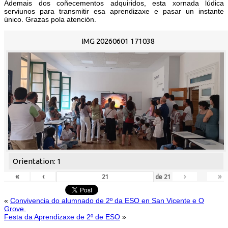
Ademais dos coñecementos adquiridos, esta xornada lúdica
serviunos para transmitir esa aprendizaxe e pasar un instante
único. Grazas pola atención.
IMG 20260601 171038
Orientation: 1
«
‹
›
»
de
21
«
Convivencia do alumnado de 2º da ESO en San Vicente e O
Grove.
Festa da Aprendizaxe de 2º de ESO
»