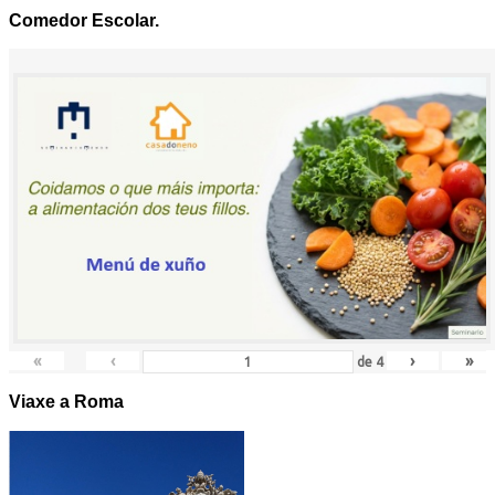
Comedor Escolar.
«
‹
›
»
de
4
Viaxe a Roma