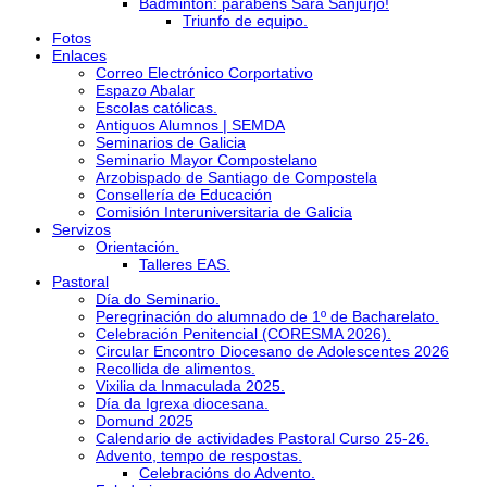
Bádminton: parabéns Sara Sanjurjo!
Triunfo de equipo.
Fotos
Enlaces
Correo Electrónico Corportativo
Espazo Abalar
Escolas católicas.
Antiguos Alumnos | SEMDA
Seminarios de Galicia
Seminario Mayor Compostelano
Arzobispado de Santiago de Compostela
Consellería de Educación
Comisión Interuniversitaria de Galicia
Servizos
Orientación.
Talleres EAS.
Pastoral
Día do Seminario.
Peregrinación do alumnado de 1º de Bacharelato.
Celebración Penitencial (CORESMA 2026).
Circular Encontro Diocesano de Adolescentes 2026
Recollida de alimentos.
Vixilia da Inmaculada 2025.
Día da Igrexa diocesana.
Domund 2025
Calendario de actividades Pastoral Curso 25-26.
Advento, tempo de respostas.
Celebracións do Advento.