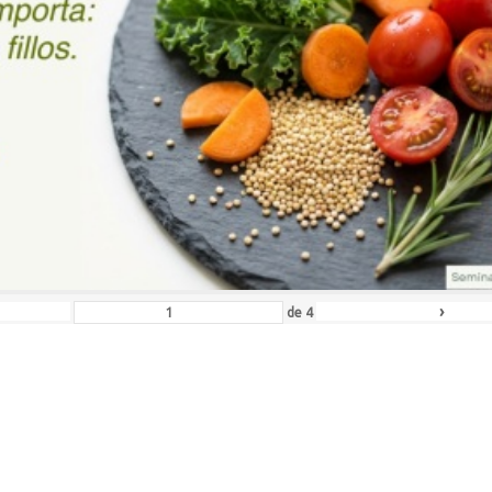
›
de
4