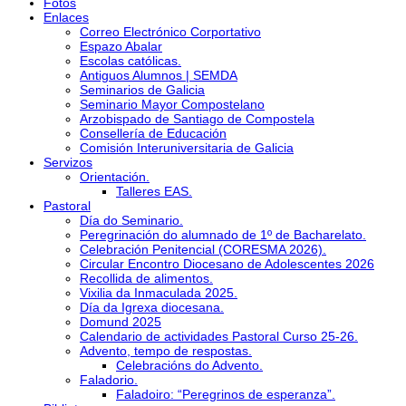
Fotos
Enlaces
Correo Electrónico Corportativo
Espazo Abalar
Escolas católicas.
Antiguos Alumnos | SEMDA
Seminarios de Galicia
Seminario Mayor Compostelano
Arzobispado de Santiago de Compostela
Consellería de Educación
Comisión Interuniversitaria de Galicia
Servizos
Orientación.
Talleres EAS.
Pastoral
Día do Seminario.
Peregrinación do alumnado de 1º de Bacharelato.
Celebración Penitencial (CORESMA 2026).
Circular Encontro Diocesano de Adolescentes 2026
Recollida de alimentos.
Vixilia da Inmaculada 2025.
Día da Igrexa diocesana.
Domund 2025
Calendario de actividades Pastoral Curso 25-26.
Advento, tempo de respostas.
Celebracións do Advento.
Faladorio.
Faladoiro: “Peregrinos de esperanza”.