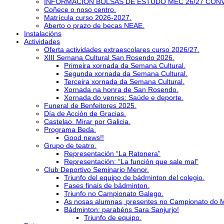
INFORMACIÓN BOLSAS DE ESTUDO MEC 26/27 CON
Coñece o noso centro.
Matrícula curso 2026-2027.
Aberto o prazo de becas NEAE.
Instalacións
Actividades
Oferta actividades extraescolares curso 2026/27.
XIII Semana Cultural San Rosendo 2026.
Primeira xornada da Semana Cultural.
Segunda xornada da Semana Cultural.
Terceira xornada da Semana Cultural.
Xornada na honra de San Rosendo.
Xornada do venres: Saúde e deporte.
Funeral de Benfeitores 2025.
Día de Acción de Gracias.
Castelao. Mirar por Galicia.
Programa Beda.
Good news!!
Grupo de teatro.
Representación “La Ratonera”
Representación: “La función que sale mal”
Club Deportivo Seminario Menor.
Triunfo del equipo de bádminton del colegio.
Fases finais de bádminton.
Triunfo no Campionato Galego.
As nosas alumnas, presentes no Campionato do 
Bádminton: parabéns Sara Sanjurjo!
Triunfo de equipo.