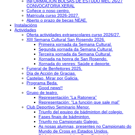
INFORMACIÓN BOLSAS DE ESTUDO MEC 26/27
CONVOCATORIA XERAL
Coñece o noso centro.
Matrícula curso 2026-2027.
Aberto o prazo de becas NEAE.
Instalacións
Actividades
Oferta actividades extraescolares curso 2026/27.
XIII Semana Cultural San Rosendo 2026.
Primeira xornada da Semana Cultural.
Segunda xornada da Semana Cultural.
Terceira xornada da Semana Cultural.
Xornada na honra de San Rosendo.
Xornada do venres: Saúde e deporte.
Funeral de Benfeitores 2025.
Día de Acción de Gracias.
Castelao. Mirar por Galicia.
Programa Beda.
Good news!!
Grupo de teatro.
Representación “La Ratonera”
Representación: “La función que sale mal”
Club Deportivo Seminario Menor.
Triunfo del equipo de bádminton del colegio.
Fases finais de bádminton.
Triunfo no Campionato Galego.
As nosas alumnas, presentes no Campionato do
Mundo de Cross en Estados Unidos.