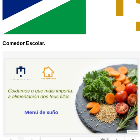
Comedor Escolar.
«
‹
›
»
de
4