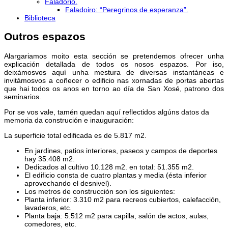
Faladorio.
Faladoiro: “Peregrinos de esperanza”.
Biblioteca
Outros espazos
Alargariamos moito esta sección se pretendemos ofrecer unha
explicación detallada de todos os nosos espazos. Por iso,
deixámosvos aquí unha mestura de diversas instantáneas e
invitámosvos a coñecer o edificio nas xornadas de portas abertas
que hai todos os anos en torno ao día de San Xosé, patrono dos
seminarios.
Por se vos vale, tamén quedan aquí reflectidos algúns datos da
memoria da construción e inauguración:
La superficie total edificada es de 5.817 m2.
En jardines, patios interiores, paseos y campos de deportes
hay 35.408 m2.
Dedicados al cultivo 10.128 m2. en total: 51.355 m2.
El edificio consta de cuatro plantas y media (ésta inferior
aprovechando el desnivel).
Los metros de construcción son los siguientes:
Planta inferior: 3.310 m2 para recreos cubiertos, calefacción,
lavaderos, etc.
Planta baja: 5.512 m2 para capilla, salón de actos, aulas,
comedores, etc.