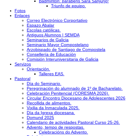
Bádminton: parabéns Sara Sanjurjo!
Triunfo de equipo.
Fotos
Enlaces
Correo Electrónico Corportativo
Espazo Abalar
Escolas católicas.
Antiguos Alumnos | SEMDA
Seminarios de Galicia
Seminario Mayor Compostelano
Arzobispado de Santiago de Compostela
Consellería de Educación
Comisión Interuniversitaria de Galicia
Servizos
Orientación.
Talleres EAS.
Pastoral
Día do Seminario.
Peregrinación do alumnado de 1º de Bacharelato.
Celebración Penitencial (CORESMA 2026).
Circular Encontro Diocesano de Adolescentes 2026
Recollida de alimentos.
Vixilia da Inmaculada 2025.
Día da Igrexa diocesana.
Domund 2025
Calendario de actividades Pastoral Curso 25-26.
Advento, tempo de respostas.
Celebracións do Advento.