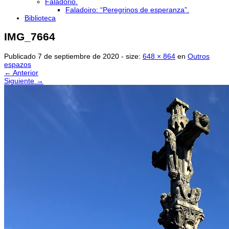
Faladorio.
Faladoiro: “Peregrinos de esperanza”.
Biblioteca
IMG_7664
Publicado
7 de septiembre de 2020
- size:
648 × 864
en
Outros
espazos
← Anterior
Siguiente →