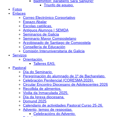
Bádminton: parabéns Sara Sanjurjo!
Triunfo de equipo.
Fotos
Enlaces
Correo Electrónico Corportativo
Espazo Abalar
Escolas católicas.
Antiguos Alumnos | SEMDA
Seminarios de Galicia
Seminario Mayor Compostelano
Arzobispado de Santiago de Compostela
Consellería de Educación
Comisión Interuniversitaria de Galicia
Servizos
Orientación.
Talleres EAS.
Pastoral
Día do Seminario.
Peregrinación do alumnado de 1º de Bacharelato.
Celebración Penitencial (CORESMA 2026).
Circular Encontro Diocesano de Adolescentes 2026
Recollida de alimentos.
Vixilia da Inmaculada 2025.
Día da Igrexa diocesana.
Domund 2025
Calendario de actividades Pastoral Curso 25-26.
Advento, tempo de respostas.
Celebracións do Advento.