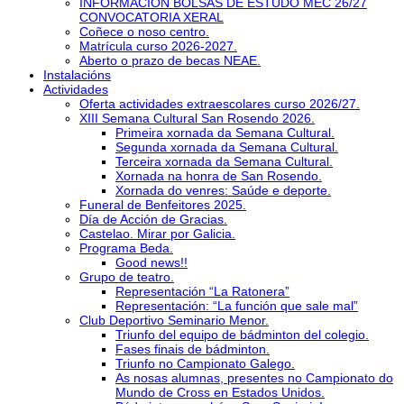
INFORMACIÓN BOLSAS DE ESTUDO MEC 26/27
CONVOCATORIA XERAL
Coñece o noso centro.
Matrícula curso 2026-2027.
Aberto o prazo de becas NEAE.
Instalacións
Actividades
Oferta actividades extraescolares curso 2026/27.
XIII Semana Cultural San Rosendo 2026.
Primeira xornada da Semana Cultural.
Segunda xornada da Semana Cultural.
Terceira xornada da Semana Cultural.
Xornada na honra de San Rosendo.
Xornada do venres: Saúde e deporte.
Funeral de Benfeitores 2025.
Día de Acción de Gracias.
Castelao. Mirar por Galicia.
Programa Beda.
Good news!!
Grupo de teatro.
Representación “La Ratonera”
Representación: “La función que sale mal”
Club Deportivo Seminario Menor.
Triunfo del equipo de bádminton del colegio.
Fases finais de bádminton.
Triunfo no Campionato Galego.
As nosas alumnas, presentes no Campionato do
Mundo de Cross en Estados Unidos.