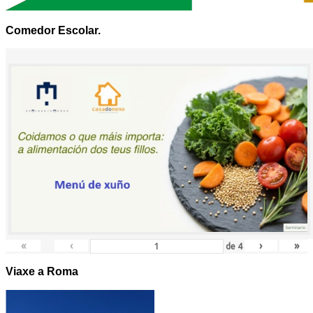
Comedor Escolar.
«
‹
›
»
de
4
Viaxe a Roma