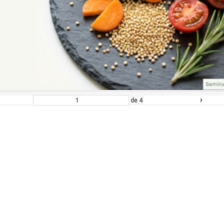
›
de
4