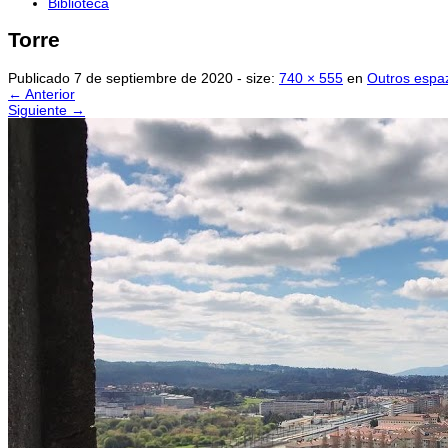
Biblioteca
Torre
Publicado
7 de septiembre de 2020
- size:
740 × 555
en
Outros espa
← Anterior
Siguiente →