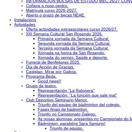
INFORMACIÓN BOLSAS DE ESTUDO MEC 26/27 CON
Coñece o noso centro.
Matrícula curso 2026-2027.
Aberto o prazo de becas NEAE.
Instalacións
Actividades
Oferta actividades extraescolares curso 2026/27.
XIII Semana Cultural San Rosendo 2026.
Primeira xornada da Semana Cultural.
Segunda xornada da Semana Cultural.
Terceira xornada da Semana Cultural.
Xornada na honra de San Rosendo.
Xornada do venres: Saúde e deporte.
Funeral de Benfeitores 2025.
Día de Acción de Gracias.
Castelao. Mirar por Galicia.
Programa Beda.
Good news!!
Grupo de teatro.
Representación “La Ratonera”
Representación: “La función que sale mal”
Club Deportivo Seminario Menor.
Triunfo del equipo de bádminton del colegio.
Fases finais de bádminton.
Triunfo no Campionato Galego.
As nosas alumnas, presentes no Campionato do 
Bádminton: parabéns Sara Sanjurjo!
Triunfo de equipo.