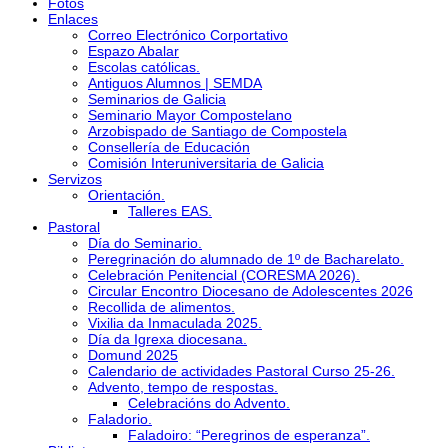
Fotos
Enlaces
Correo Electrónico Corportativo
Espazo Abalar
Escolas católicas.
Antiguos Alumnos | SEMDA
Seminarios de Galicia
Seminario Mayor Compostelano
Arzobispado de Santiago de Compostela
Consellería de Educación
Comisión Interuniversitaria de Galicia
Servizos
Orientación.
Talleres EAS.
Pastoral
Día do Seminario.
Peregrinación do alumnado de 1º de Bacharelato.
Celebración Penitencial (CORESMA 2026).
Circular Encontro Diocesano de Adolescentes 2026
Recollida de alimentos.
Vixilia da Inmaculada 2025.
Día da Igrexa diocesana.
Domund 2025
Calendario de actividades Pastoral Curso 25-26.
Advento, tempo de respostas.
Celebracións do Advento.
Faladorio.
Faladoiro: “Peregrinos de esperanza”.