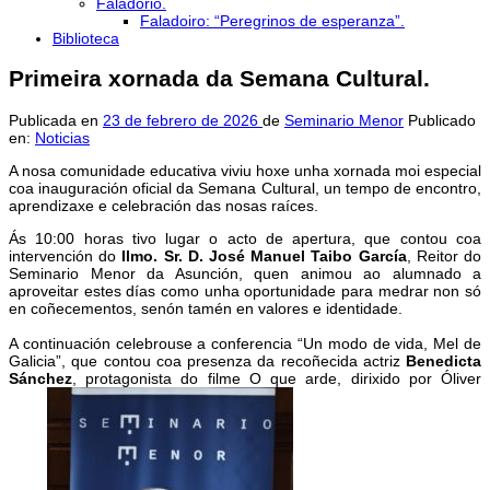
Faladorio.
Faladoiro: “Peregrinos de esperanza”.
Biblioteca
Primeira xornada da Semana Cultural.
Publicada en
23 de febrero de 2026
de
Seminario Menor
Publicado
en:
Noticias
A nosa comunidade educativa viviu hoxe unha xornada moi especial
coa inauguración oficial da Semana Cultural, un tempo de encontro,
aprendizaxe e celebración das nosas raíces.
Ás 10:00 horas tivo lugar o acto de apertura, que contou coa
intervención do
Ilmo. Sr. D. José Manuel Taibo García
, Reitor do
Seminario Menor da Asunción, quen animou ao alumnado a
aproveitar estes días como unha oportunidade para medrar non só
en coñecementos, senón tamén en valores e identidade.
A continuación celebrouse a conferencia “Un modo de vida, Mel de
Galicia”, que contou coa presenza da recoñecida actriz
Benedicta
Sánchez
, protagonista do filme
O que arde
, dirixido por
Óliver