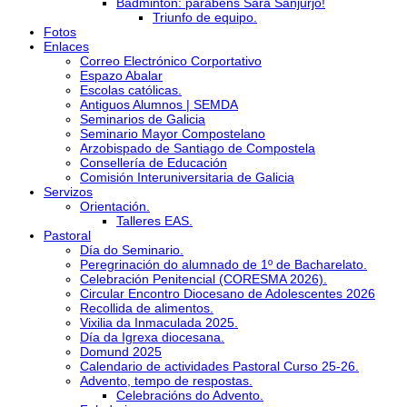
Bádminton: parabéns Sara Sanjurjo!
Triunfo de equipo.
Fotos
Enlaces
Correo Electrónico Corportativo
Espazo Abalar
Escolas católicas.
Antiguos Alumnos | SEMDA
Seminarios de Galicia
Seminario Mayor Compostelano
Arzobispado de Santiago de Compostela
Consellería de Educación
Comisión Interuniversitaria de Galicia
Servizos
Orientación.
Talleres EAS.
Pastoral
Día do Seminario.
Peregrinación do alumnado de 1º de Bacharelato.
Celebración Penitencial (CORESMA 2026).
Circular Encontro Diocesano de Adolescentes 2026
Recollida de alimentos.
Vixilia da Inmaculada 2025.
Día da Igrexa diocesana.
Domund 2025
Calendario de actividades Pastoral Curso 25-26.
Advento, tempo de respostas.
Celebracións do Advento.