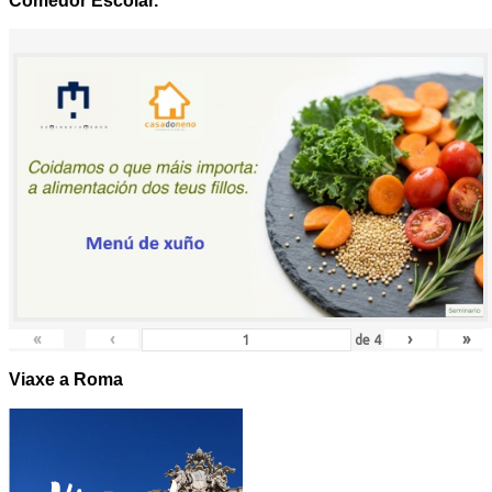
Comedor Escolar.
«
‹
›
»
de
4
Viaxe a Roma