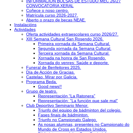
INFORMACIÓN BOLSAS DE ESTUDO MEC 26/27
CONVOCATORIA XERAL
Coñece o noso centro.
Matrícula curso 2026-2027.
Aberto o prazo de becas NEAE.
Instalacións
Actividades
Oferta actividades extraescolares curso 2026/27.
XIII Semana Cultural San Rosendo 2026.
Primeira xornada da Semana Cultural.
Segunda xornada da Semana Cultural.
Terceira xornada da Semana Cultural.
Xornada na honra de San Rosendo.
Xornada do venres: Saúde e deporte.
Funeral de Benfeitores 2025.
Día de Acción de Gracias.
Castelao. Mirar por Galicia.
Programa Beda.
Good news!!
Grupo de teatro.
Representación “La Ratonera”
Representación: “La función que sale mal”
Club Deportivo Seminario Menor.
Triunfo del equipo de bádminton del colegio.
Fases finais de bádminton.
Triunfo no Campionato Galego.
As nosas alumnas, presentes no Campionato do
Mundo de Cross en Estados Unidos.