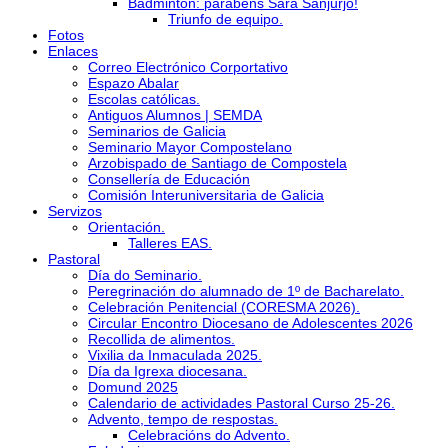
Bádminton: parabéns Sara Sanjurjo!
Triunfo de equipo.
Fotos
Enlaces
Correo Electrónico Corportativo
Espazo Abalar
Escolas católicas.
Antiguos Alumnos | SEMDA
Seminarios de Galicia
Seminario Mayor Compostelano
Arzobispado de Santiago de Compostela
Consellería de Educación
Comisión Interuniversitaria de Galicia
Servizos
Orientación.
Talleres EAS.
Pastoral
Día do Seminario.
Peregrinación do alumnado de 1º de Bacharelato.
Celebración Penitencial (CORESMA 2026).
Circular Encontro Diocesano de Adolescentes 2026
Recollida de alimentos.
Vixilia da Inmaculada 2025.
Día da Igrexa diocesana.
Domund 2025
Calendario de actividades Pastoral Curso 25-26.
Advento, tempo de respostas.
Celebracións do Advento.