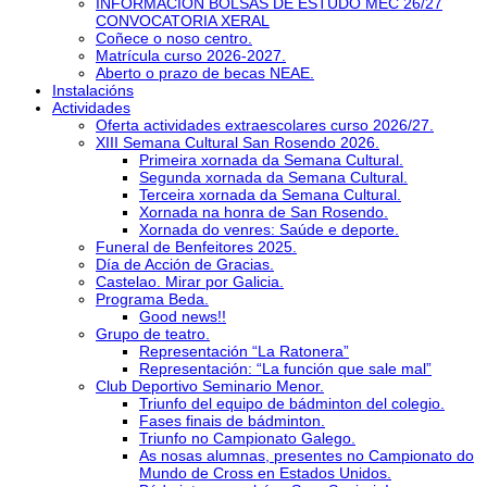
INFORMACIÓN BOLSAS DE ESTUDO MEC 26/27
CONVOCATORIA XERAL
Coñece o noso centro.
Matrícula curso 2026-2027.
Aberto o prazo de becas NEAE.
Instalacións
Actividades
Oferta actividades extraescolares curso 2026/27.
XIII Semana Cultural San Rosendo 2026.
Primeira xornada da Semana Cultural.
Segunda xornada da Semana Cultural.
Terceira xornada da Semana Cultural.
Xornada na honra de San Rosendo.
Xornada do venres: Saúde e deporte.
Funeral de Benfeitores 2025.
Día de Acción de Gracias.
Castelao. Mirar por Galicia.
Programa Beda.
Good news!!
Grupo de teatro.
Representación “La Ratonera”
Representación: “La función que sale mal”
Club Deportivo Seminario Menor.
Triunfo del equipo de bádminton del colegio.
Fases finais de bádminton.
Triunfo no Campionato Galego.
As nosas alumnas, presentes no Campionato do
Mundo de Cross en Estados Unidos.