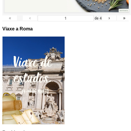
«
‹
›
»
de
4
Viaxe a Roma