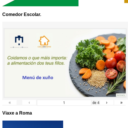
Comedor Escolar.
«
‹
›
»
de
4
Viaxe a Roma