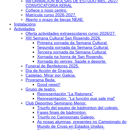
INFORMACIÓN BOLSAS DE ESTUDO MEC 26/27
CONVOCATORIA XERAL
Coñece o noso centro.
Matrícula curso 2026-2027.
Aberto o prazo de becas NEAE.
Instalacións
Actividades
Oferta actividades extraescolares curso 2026/27.
XIII Semana Cultural San Rosendo 2026.
Primeira xornada da Semana Cultural.
Segunda xornada da Semana Cultural.
Terceira xornada da Semana Cultural.
Xornada na honra de San Rosendo.
Xornada do venres: Saúde e deporte.
Funeral de Benfeitores 2025.
Día de Acción de Gracias.
Castelao. Mirar por Galicia.
Programa Beda.
Good news!!
Grupo de teatro.
Representación “La Ratonera”
Representación: “La función que sale mal”
Club Deportivo Seminario Menor.
Triunfo del equipo de bádminton del colegio.
Fases finais de bádminton.
Triunfo no Campionato Galego.
As nosas alumnas, presentes no Campionato do
Mundo de Cross en Estados Unidos.