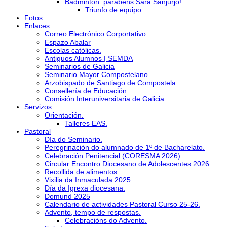
Bádminton: parabéns Sara Sanjurjo!
Triunfo de equipo.
Fotos
Enlaces
Correo Electrónico Corportativo
Espazo Abalar
Escolas católicas.
Antiguos Alumnos | SEMDA
Seminarios de Galicia
Seminario Mayor Compostelano
Arzobispado de Santiago de Compostela
Consellería de Educación
Comisión Interuniversitaria de Galicia
Servizos
Orientación.
Talleres EAS.
Pastoral
Día do Seminario.
Peregrinación do alumnado de 1º de Bacharelato.
Celebración Penitencial (CORESMA 2026).
Circular Encontro Diocesano de Adolescentes 2026
Recollida de alimentos.
Vixilia da Inmaculada 2025.
Día da Igrexa diocesana.
Domund 2025
Calendario de actividades Pastoral Curso 25-26.
Advento, tempo de respostas.
Celebracións do Advento.