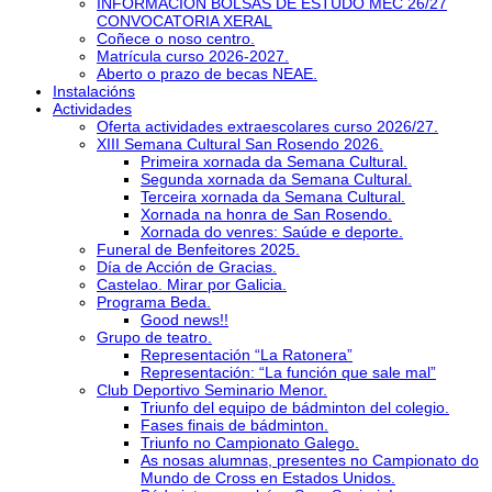
INFORMACIÓN BOLSAS DE ESTUDO MEC 26/27
CONVOCATORIA XERAL
Coñece o noso centro.
Matrícula curso 2026-2027.
Aberto o prazo de becas NEAE.
Instalacións
Actividades
Oferta actividades extraescolares curso 2026/27.
XIII Semana Cultural San Rosendo 2026.
Primeira xornada da Semana Cultural.
Segunda xornada da Semana Cultural.
Terceira xornada da Semana Cultural.
Xornada na honra de San Rosendo.
Xornada do venres: Saúde e deporte.
Funeral de Benfeitores 2025.
Día de Acción de Gracias.
Castelao. Mirar por Galicia.
Programa Beda.
Good news!!
Grupo de teatro.
Representación “La Ratonera”
Representación: “La función que sale mal”
Club Deportivo Seminario Menor.
Triunfo del equipo de bádminton del colegio.
Fases finais de bádminton.
Triunfo no Campionato Galego.
As nosas alumnas, presentes no Campionato do
Mundo de Cross en Estados Unidos.