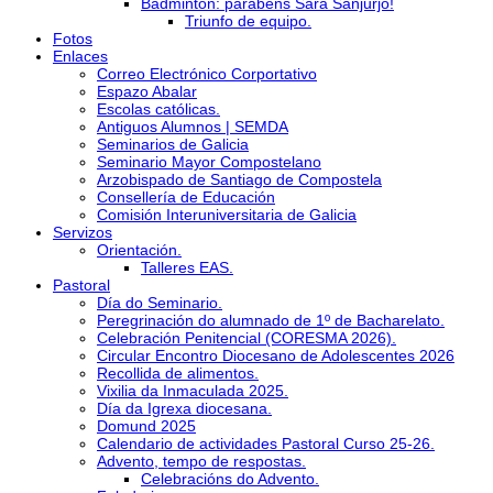
Bádminton: parabéns Sara Sanjurjo!
Triunfo de equipo.
Fotos
Enlaces
Correo Electrónico Corportativo
Espazo Abalar
Escolas católicas.
Antiguos Alumnos | SEMDA
Seminarios de Galicia
Seminario Mayor Compostelano
Arzobispado de Santiago de Compostela
Consellería de Educación
Comisión Interuniversitaria de Galicia
Servizos
Orientación.
Talleres EAS.
Pastoral
Día do Seminario.
Peregrinación do alumnado de 1º de Bacharelato.
Celebración Penitencial (CORESMA 2026).
Circular Encontro Diocesano de Adolescentes 2026
Recollida de alimentos.
Vixilia da Inmaculada 2025.
Día da Igrexa diocesana.
Domund 2025
Calendario de actividades Pastoral Curso 25-26.
Advento, tempo de respostas.
Celebracións do Advento.