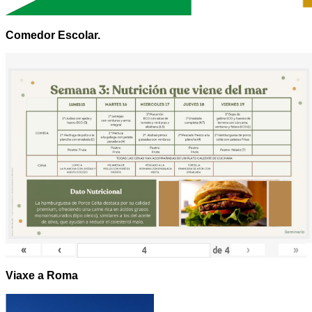
Comedor Escolar.
«
‹
›
»
de
4
Viaxe a Roma