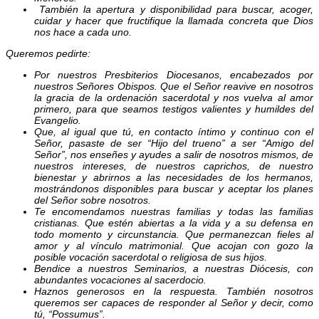
También la apertura y disponibilidad para buscar, acoger,
cuidar y hacer que fructifique la llamada concreta que Dios
nos hace a cada uno.
Queremos pedirte:
Por nuestros Presbiterios Diocesanos, encabezados por
nuestros Señores Obispos. Que el Señor reavive en nosotros
la gracia de la ordenación sacerdotal y nos vuelva al amor
primero, para que seamos testigos valientes y humildes del
Evangelio.
Que, al igual que tú, en contacto íntimo y continuo con el
Señor, pasaste de ser “Hijo del trueno” a ser “Amigo del
Señor”, nos enseñes y ayudes a salir de nosotros mismos, de
nuestros intereses, de nuestros caprichos, de nuestro
bienestar y abrirnos a las necesidades de los hermanos,
mostrándonos disponibles para buscar y aceptar los planes
del Señor sobre nosotros.
Te encomendamos nuestras familias y todas las familias
cristianas. Que estén abiertas a la vida y a su defensa en
todo momento y circunstancia. Que permanezcan fieles al
amor y al vínculo matrimonial. Que acojan con gozo la
posible vocación sacerdotal o religiosa de sus hijos.
Bendice a nuestros Seminarios, a nuestras Diócesis, con
abundantes vocaciones al sacerdocio.
Haznos generosos en la respuesta. También nosotros
queremos ser capaces de responder al Señor y decir, como
tú, “Possumus”.