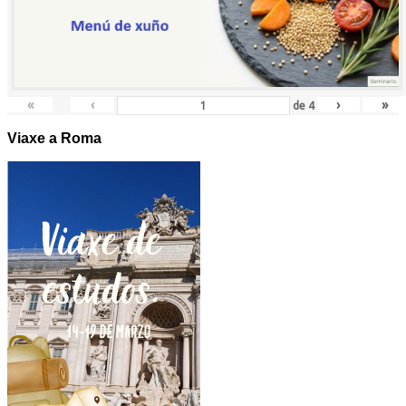
«
‹
›
»
de
4
Viaxe a Roma