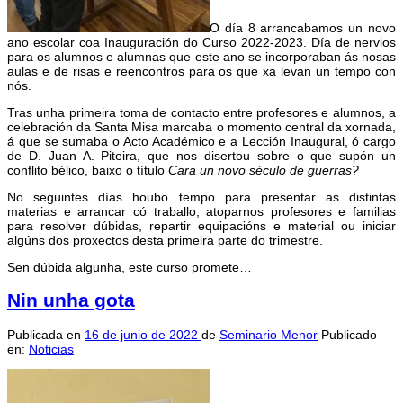
O día 8 arrancabamos un novo
ano escolar coa Inauguración do Curso 2022-2023. Día de nervios
para os alumnos e alumnas que este ano se incorporaban ás nosas
aulas e de risas e reencontros para os que xa levan un tempo con
nós.
Tras unha primeira toma de contacto entre profesores e alumnos, a
celebración da Santa Misa marcaba o momento central da xornada,
á que se sumaba o Acto Académico e a Lección Inaugural, ó cargo
de D. Juan A. Piteira, que nos disertou sobre o que supón un
conflito bélico, baixo o título
Cara un novo século de guerras?
No seguintes días houbo tempo para presentar as distintas
materias e arrancar có traballo, atoparnos profesores e familias
para resolver dúbidas, repartir equipacións e material ou iniciar
algúns dos proxectos desta primeira parte do trimestre.
Sen dúbida algunha, este curso promete…
Nin unha gota
Publicada en
16 de junio de 2022
de
Seminario Menor
Publicado
en:
Noticias