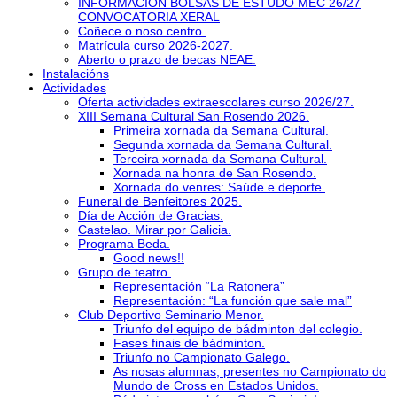
INFORMACIÓN BOLSAS DE ESTUDO MEC 26/27
CONVOCATORIA XERAL
Coñece o noso centro.
Matrícula curso 2026-2027.
Aberto o prazo de becas NEAE.
Instalacións
Actividades
Oferta actividades extraescolares curso 2026/27.
XIII Semana Cultural San Rosendo 2026.
Primeira xornada da Semana Cultural.
Segunda xornada da Semana Cultural.
Terceira xornada da Semana Cultural.
Xornada na honra de San Rosendo.
Xornada do venres: Saúde e deporte.
Funeral de Benfeitores 2025.
Día de Acción de Gracias.
Castelao. Mirar por Galicia.
Programa Beda.
Good news!!
Grupo de teatro.
Representación “La Ratonera”
Representación: “La función que sale mal”
Club Deportivo Seminario Menor.
Triunfo del equipo de bádminton del colegio.
Fases finais de bádminton.
Triunfo no Campionato Galego.
As nosas alumnas, presentes no Campionato do
Mundo de Cross en Estados Unidos.