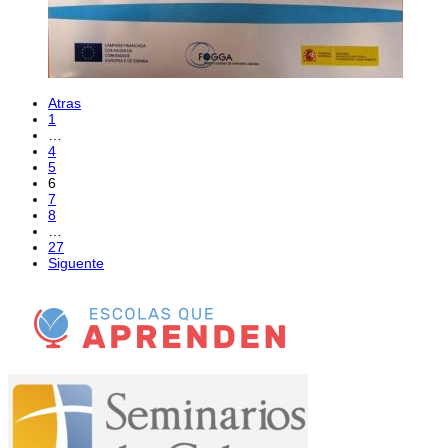
Atras
1
…
4
5
6
7
8
…
27
Siguente