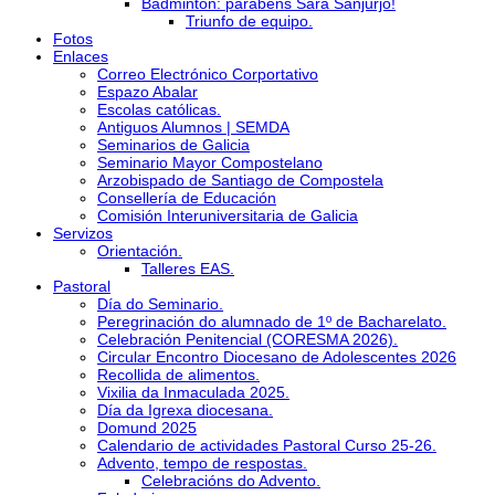
Bádminton: parabéns Sara Sanjurjo!
Triunfo de equipo.
Fotos
Enlaces
Correo Electrónico Corportativo
Espazo Abalar
Escolas católicas.
Antiguos Alumnos | SEMDA
Seminarios de Galicia
Seminario Mayor Compostelano
Arzobispado de Santiago de Compostela
Consellería de Educación
Comisión Interuniversitaria de Galicia
Servizos
Orientación.
Talleres EAS.
Pastoral
Día do Seminario.
Peregrinación do alumnado de 1º de Bacharelato.
Celebración Penitencial (CORESMA 2026).
Circular Encontro Diocesano de Adolescentes 2026
Recollida de alimentos.
Vixilia da Inmaculada 2025.
Día da Igrexa diocesana.
Domund 2025
Calendario de actividades Pastoral Curso 25-26.
Advento, tempo de respostas.
Celebracións do Advento.