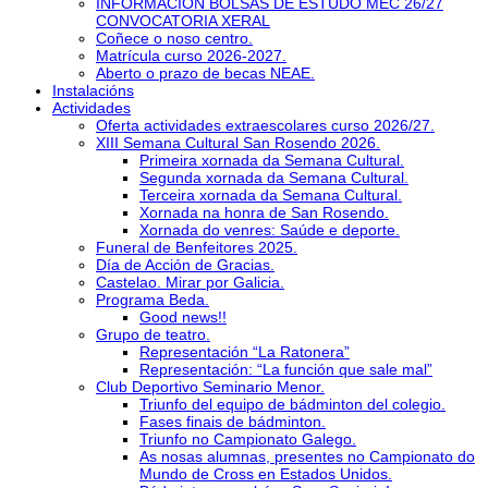
INFORMACIÓN BOLSAS DE ESTUDO MEC 26/27
CONVOCATORIA XERAL
Coñece o noso centro.
Matrícula curso 2026-2027.
Aberto o prazo de becas NEAE.
Instalacións
Actividades
Oferta actividades extraescolares curso 2026/27.
XIII Semana Cultural San Rosendo 2026.
Primeira xornada da Semana Cultural.
Segunda xornada da Semana Cultural.
Terceira xornada da Semana Cultural.
Xornada na honra de San Rosendo.
Xornada do venres: Saúde e deporte.
Funeral de Benfeitores 2025.
Día de Acción de Gracias.
Castelao. Mirar por Galicia.
Programa Beda.
Good news!!
Grupo de teatro.
Representación “La Ratonera”
Representación: “La función que sale mal”
Club Deportivo Seminario Menor.
Triunfo del equipo de bádminton del colegio.
Fases finais de bádminton.
Triunfo no Campionato Galego.
As nosas alumnas, presentes no Campionato do
Mundo de Cross en Estados Unidos.