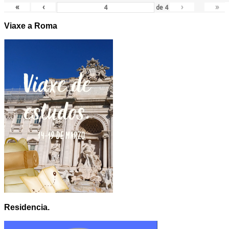
«
‹
›
»
de
4
Viaxe a Roma
Residencia.