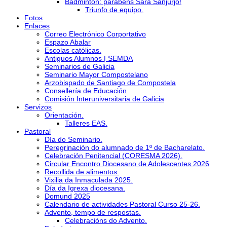
Bádminton: parabéns Sara Sanjurjo!
Triunfo de equipo.
Fotos
Enlaces
Correo Electrónico Corportativo
Espazo Abalar
Escolas católicas.
Antiguos Alumnos | SEMDA
Seminarios de Galicia
Seminario Mayor Compostelano
Arzobispado de Santiago de Compostela
Consellería de Educación
Comisión Interuniversitaria de Galicia
Servizos
Orientación.
Talleres EAS.
Pastoral
Día do Seminario.
Peregrinación do alumnado de 1º de Bacharelato.
Celebración Penitencial (CORESMA 2026).
Circular Encontro Diocesano de Adolescentes 2026
Recollida de alimentos.
Vixilia da Inmaculada 2025.
Día da Igrexa diocesana.
Domund 2025
Calendario de actividades Pastoral Curso 25-26.
Advento, tempo de respostas.
Celebracións do Advento.