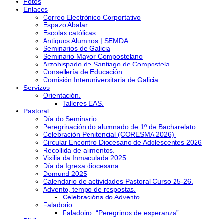
Fotos
Enlaces
Correo Electrónico Corportativo
Espazo Abalar
Escolas católicas.
Antiguos Alumnos | SEMDA
Seminarios de Galicia
Seminario Mayor Compostelano
Arzobispado de Santiago de Compostela
Consellería de Educación
Comisión Interuniversitaria de Galicia
Servizos
Orientación.
Talleres EAS.
Pastoral
Día do Seminario.
Peregrinación do alumnado de 1º de Bacharelato.
Celebración Penitencial (CORESMA 2026).
Circular Encontro Diocesano de Adolescentes 2026
Recollida de alimentos.
Vixilia da Inmaculada 2025.
Día da Igrexa diocesana.
Domund 2025
Calendario de actividades Pastoral Curso 25-26.
Advento, tempo de respostas.
Celebracións do Advento.
Faladorio.
Faladoiro: “Peregrinos de esperanza”.