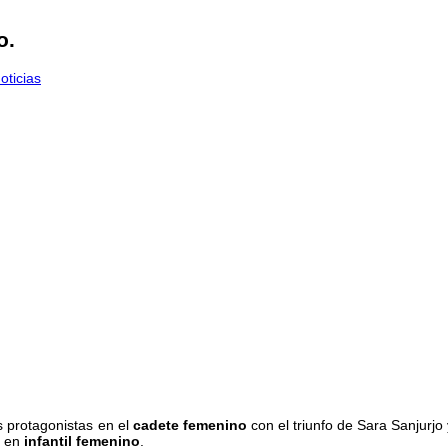
o.
oticias
 protagonistas en el
cadete femenino
con el triunfo de Sara Sanjurjo 
e en
infantil femenino
.