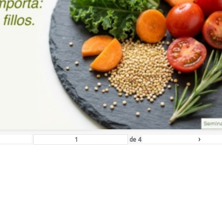
›
de
4