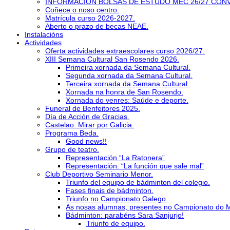
INFORMACIÓN BOLSAS DE ESTUDO MEC 26/27 CON
Coñece o noso centro.
Matrícula curso 2026-2027.
Aberto o prazo de becas NEAE.
Instalacións
Actividades
Oferta actividades extraescolares curso 2026/27.
XIII Semana Cultural San Rosendo 2026.
Primeira xornada da Semana Cultural.
Segunda xornada da Semana Cultural.
Terceira xornada da Semana Cultural.
Xornada na honra de San Rosendo.
Xornada do venres: Saúde e deporte.
Funeral de Benfeitores 2025.
Día de Acción de Gracias.
Castelao. Mirar por Galicia.
Programa Beda.
Good news!!
Grupo de teatro.
Representación “La Ratonera”
Representación: “La función que sale mal”
Club Deportivo Seminario Menor.
Triunfo del equipo de bádminton del colegio.
Fases finais de bádminton.
Triunfo no Campionato Galego.
As nosas alumnas, presentes no Campionato do 
Bádminton: parabéns Sara Sanjurjo!
Triunfo de equipo.