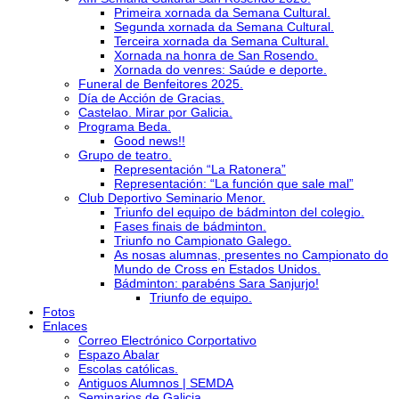
Primeira xornada da Semana Cultural.
Segunda xornada da Semana Cultural.
Terceira xornada da Semana Cultural.
Xornada na honra de San Rosendo.
Xornada do venres: Saúde e deporte.
Funeral de Benfeitores 2025.
Día de Acción de Gracias.
Castelao. Mirar por Galicia.
Programa Beda.
Good news!!
Grupo de teatro.
Representación “La Ratonera”
Representación: “La función que sale mal”
Club Deportivo Seminario Menor.
Triunfo del equipo de bádminton del colegio.
Fases finais de bádminton.
Triunfo no Campionato Galego.
As nosas alumnas, presentes no Campionato do
Mundo de Cross en Estados Unidos.
Bádminton: parabéns Sara Sanjurjo!
Triunfo de equipo.
Fotos
Enlaces
Correo Electrónico Corportativo
Espazo Abalar
Escolas católicas.
Antiguos Alumnos | SEMDA
Seminarios de Galicia