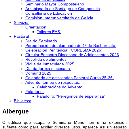
Seminario Mayor Compostelano
Arzobispado de Santiago de Compostela
Consellería de Educación
Comisión Interuniversitaria de Galicia
Servizos
Orientación.
Talleres EAS.
Pastoral
Día do Seminario.
Peregrinación do alumnado de 1º de Bacharelato.
Celebración Penitencial (CORESMA 2026).
Circular Encontro Diocesano de Adolescentes 2026
Recollida de alimentos.
Vixilia da Inmaculada 2025.
Día da Igrexa diocesana.
Domund 2025
Calendario de actividades Pastoral Curso 25-26.
Advento, tempo de respostas.
Celebracións do Advento.
Faladorio.
Faladoiro: “Peregrinos de esperanza”.
Biblioteca
Albergue
O edificio que ocupa o Seminario Menor ten unha extensión
sufiente como para acoller diversos usos. Aparece así un espazo