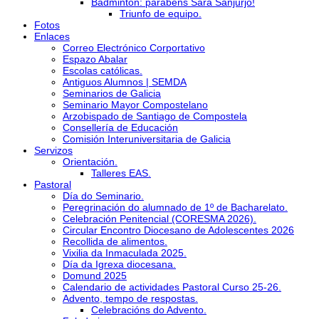
Bádminton: parabéns Sara Sanjurjo!
Triunfo de equipo.
Fotos
Enlaces
Correo Electrónico Corportativo
Espazo Abalar
Escolas católicas.
Antiguos Alumnos | SEMDA
Seminarios de Galicia
Seminario Mayor Compostelano
Arzobispado de Santiago de Compostela
Consellería de Educación
Comisión Interuniversitaria de Galicia
Servizos
Orientación.
Talleres EAS.
Pastoral
Día do Seminario.
Peregrinación do alumnado de 1º de Bacharelato.
Celebración Penitencial (CORESMA 2026).
Circular Encontro Diocesano de Adolescentes 2026
Recollida de alimentos.
Vixilia da Inmaculada 2025.
Día da Igrexa diocesana.
Domund 2025
Calendario de actividades Pastoral Curso 25-26.
Advento, tempo de respostas.
Celebracións do Advento.