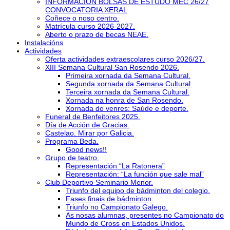
INFORMACIÓN BOLSAS DE ESTUDO MEC 26/27
CONVOCATORIA XERAL
Coñece o noso centro.
Matrícula curso 2026-2027.
Aberto o prazo de becas NEAE.
Instalacións
Actividades
Oferta actividades extraescolares curso 2026/27.
XIII Semana Cultural San Rosendo 2026.
Primeira xornada da Semana Cultural.
Segunda xornada da Semana Cultural.
Terceira xornada da Semana Cultural.
Xornada na honra de San Rosendo.
Xornada do venres: Saúde e deporte.
Funeral de Benfeitores 2025.
Día de Acción de Gracias.
Castelao. Mirar por Galicia.
Programa Beda.
Good news!!
Grupo de teatro.
Representación “La Ratonera”
Representación: “La función que sale mal”
Club Deportivo Seminario Menor.
Triunfo del equipo de bádminton del colegio.
Fases finais de bádminton.
Triunfo no Campionato Galego.
As nosas alumnas, presentes no Campionato do
Mundo de Cross en Estados Unidos.