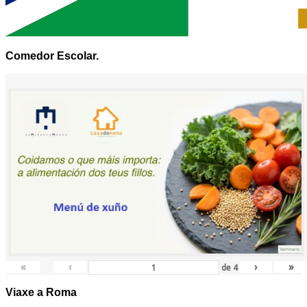
Comedor Escolar.
«
‹
›
»
de
4
Viaxe a Roma