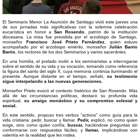
El Seminario Menor La Asunción de Santiago vivió este jueves una
de sus jornadas más significativas con la solemne celebración
eucarística en honor a
San Rosendo
, patrón de la institución
diocesana. La misa fue presidida por el arzobispo de Santiago,
monseñor
Francisco José Prieto Fernández
, quien estuvo
acompañado por el arzobispo emérito, monseñor
Julián Barrio
Barrio
, los rectores de los dos Seminarios y varios sacerdotes.
En una homilía, el prelado invitó a los seminaristas a interrogarse
sobre el sentido de su vida y su vocación, tomando como referencia
la figura del santo del siglo X, cuya memoria continúa iluminando el
presente. Aunque distante en el tiempo, señaló,
su testimonio
sigue interpelando a las nuevas generaciones.
Monseñor Prieto evocó el contexto histórico de San Rosendo. Más
allá de las circunstancias políticas, destacó su profunda vida
espiritual,
su arraigo monástico y su compromiso eclesial y
social.
En este sentido, propuso tres verbos “activos” como guía para la
vida cristiana: pedir, buscar y llamar.
Pedir,
explicó, no como quien
exige, sino como quien confía;
buscar,
haciéndose preguntas sin
conformarse con respuestas fáciles; y
llamar,
implicándose con
valentía en la realidad que les rodea.