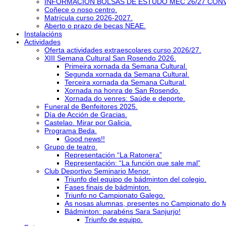
INFORMACIÓN BOLSAS DE ESTUDO MEC 26/27 CON
Coñece o noso centro.
Matrícula curso 2026-2027.
Aberto o prazo de becas NEAE.
Instalacións
Actividades
Oferta actividades extraescolares curso 2026/27.
XIII Semana Cultural San Rosendo 2026.
Primeira xornada da Semana Cultural.
Segunda xornada da Semana Cultural.
Terceira xornada da Semana Cultural.
Xornada na honra de San Rosendo.
Xornada do venres: Saúde e deporte.
Funeral de Benfeitores 2025.
Día de Acción de Gracias.
Castelao. Mirar por Galicia.
Programa Beda.
Good news!!
Grupo de teatro.
Representación “La Ratonera”
Representación: “La función que sale mal”
Club Deportivo Seminario Menor.
Triunfo del equipo de bádminton del colegio.
Fases finais de bádminton.
Triunfo no Campionato Galego.
As nosas alumnas, presentes no Campionato do 
Bádminton: parabéns Sara Sanjurjo!
Triunfo de equipo.