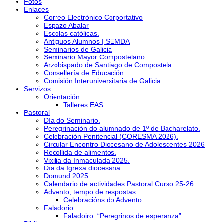
Fotos
Enlaces
Correo Electrónico Corportativo
Espazo Abalar
Escolas católicas.
Antiguos Alumnos | SEMDA
Seminarios de Galicia
Seminario Mayor Compostelano
Arzobispado de Santiago de Compostela
Consellería de Educación
Comisión Interuniversitaria de Galicia
Servizos
Orientación.
Talleres EAS.
Pastoral
Día do Seminario.
Peregrinación do alumnado de 1º de Bacharelato.
Celebración Penitencial (CORESMA 2026).
Circular Encontro Diocesano de Adolescentes 2026
Recollida de alimentos.
Vixilia da Inmaculada 2025.
Día da Igrexa diocesana.
Domund 2025
Calendario de actividades Pastoral Curso 25-26.
Advento, tempo de respostas.
Celebracións do Advento.
Faladorio.
Faladoiro: “Peregrinos de esperanza”.