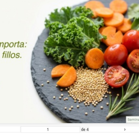
›
de
4