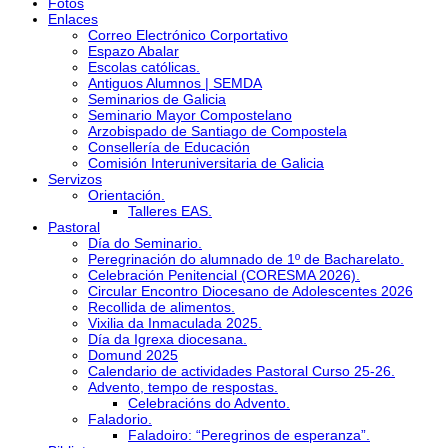
Fotos
Enlaces
Correo Electrónico Corportativo
Espazo Abalar
Escolas católicas.
Antiguos Alumnos | SEMDA
Seminarios de Galicia
Seminario Mayor Compostelano
Arzobispado de Santiago de Compostela
Consellería de Educación
Comisión Interuniversitaria de Galicia
Servizos
Orientación.
Talleres EAS.
Pastoral
Día do Seminario.
Peregrinación do alumnado de 1º de Bacharelato.
Celebración Penitencial (CORESMA 2026).
Circular Encontro Diocesano de Adolescentes 2026
Recollida de alimentos.
Vixilia da Inmaculada 2025.
Día da Igrexa diocesana.
Domund 2025
Calendario de actividades Pastoral Curso 25-26.
Advento, tempo de respostas.
Celebracións do Advento.
Faladorio.
Faladoiro: “Peregrinos de esperanza”.