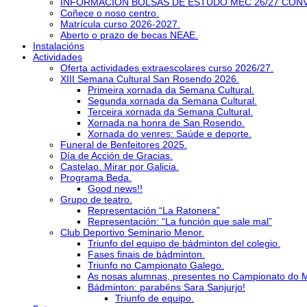
INFORMACIÓN BOLSAS DE ESTUDO MEC 26/27 CON
Coñece o noso centro.
Matrícula curso 2026-2027.
Aberto o prazo de becas NEAE.
Instalacións
Actividades
Oferta actividades extraescolares curso 2026/27.
XIII Semana Cultural San Rosendo 2026.
Primeira xornada da Semana Cultural.
Segunda xornada da Semana Cultural.
Terceira xornada da Semana Cultural.
Xornada na honra de San Rosendo.
Xornada do venres: Saúde e deporte.
Funeral de Benfeitores 2025.
Día de Acción de Gracias.
Castelao. Mirar por Galicia.
Programa Beda.
Good news!!
Grupo de teatro.
Representación “La Ratonera”
Representación: “La función que sale mal”
Club Deportivo Seminario Menor.
Triunfo del equipo de bádminton del colegio.
Fases finais de bádminton.
Triunfo no Campionato Galego.
As nosas alumnas, presentes no Campionato do 
Bádminton: parabéns Sara Sanjurjo!
Triunfo de equipo.