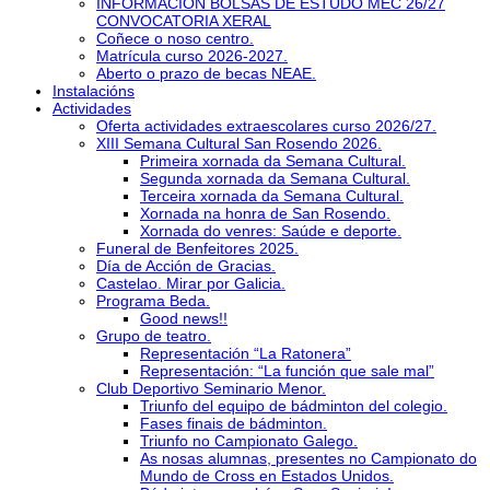
INFORMACIÓN BOLSAS DE ESTUDO MEC 26/27
CONVOCATORIA XERAL
Coñece o noso centro.
Matrícula curso 2026-2027.
Aberto o prazo de becas NEAE.
Instalacións
Actividades
Oferta actividades extraescolares curso 2026/27.
XIII Semana Cultural San Rosendo 2026.
Primeira xornada da Semana Cultural.
Segunda xornada da Semana Cultural.
Terceira xornada da Semana Cultural.
Xornada na honra de San Rosendo.
Xornada do venres: Saúde e deporte.
Funeral de Benfeitores 2025.
Día de Acción de Gracias.
Castelao. Mirar por Galicia.
Programa Beda.
Good news!!
Grupo de teatro.
Representación “La Ratonera”
Representación: “La función que sale mal”
Club Deportivo Seminario Menor.
Triunfo del equipo de bádminton del colegio.
Fases finais de bádminton.
Triunfo no Campionato Galego.
As nosas alumnas, presentes no Campionato do
Mundo de Cross en Estados Unidos.