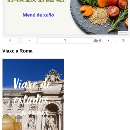
«
‹
›
»
de
4
Viaxe a Roma