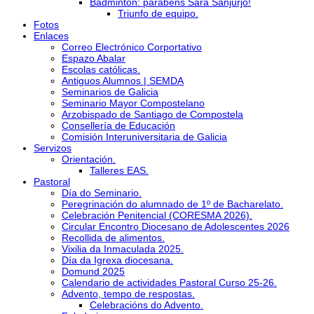
Bádminton: parabéns Sara Sanjurjo!
Triunfo de equipo.
Fotos
Enlaces
Correo Electrónico Corportativo
Espazo Abalar
Escolas católicas.
Antiguos Alumnos | SEMDA
Seminarios de Galicia
Seminario Mayor Compostelano
Arzobispado de Santiago de Compostela
Consellería de Educación
Comisión Interuniversitaria de Galicia
Servizos
Orientación.
Talleres EAS.
Pastoral
Día do Seminario.
Peregrinación do alumnado de 1º de Bacharelato.
Celebración Penitencial (CORESMA 2026).
Circular Encontro Diocesano de Adolescentes 2026
Recollida de alimentos.
Vixilia da Inmaculada 2025.
Día da Igrexa diocesana.
Domund 2025
Calendario de actividades Pastoral Curso 25-26.
Advento, tempo de respostas.
Celebracións do Advento.