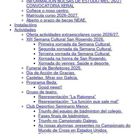
INFORMACIÓN BOLSAS DE ESTUDO MEC 26/27
CONVOCATORIA XERAL
Coñece o noso centro.
Matrícula curso 2026-2027.
Aberto o prazo de becas NEAE.
Instalacións
Actividades
Oferta actividades extraescolares curso 2026/27.
XIII Semana Cultural San Rosendo 2026.
Primeira xornada da Semana Cultural.
Segunda xornada da Semana Cultural.
Terceira xornada da Semana Cultural.
Xornada na honra de San Rosendo.
Xornada do venres: Saúde e deporte.
Funeral de Benfeitores 2025.
Día de Acción de Gracias.
Castelao. Mirar por Galicia.
Programa Beda.
Good news!!
Grupo de teatro.
Representación “La Ratonera”
Representación: “La función que sale mal”
Club Deportivo Seminario Menor.
Triunfo del equipo de bádminton del colegio.
Fases finais de bádminton.
Triunfo no Campionato Galego.
As nosas alumnas, presentes no Campionato do
Mundo de Cross en Estados Unidos.