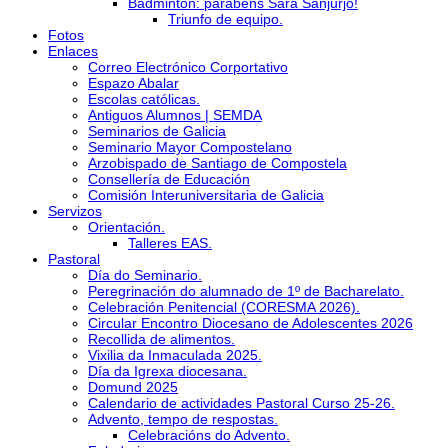
Bádminton: parabéns Sara Sanjurjo!
Triunfo de equipo.
Fotos
Enlaces
Correo Electrónico Corportativo
Espazo Abalar
Escolas católicas.
Antiguos Alumnos | SEMDA
Seminarios de Galicia
Seminario Mayor Compostelano
Arzobispado de Santiago de Compostela
Consellería de Educación
Comisión Interuniversitaria de Galicia
Servizos
Orientación.
Talleres EAS.
Pastoral
Día do Seminario.
Peregrinación do alumnado de 1º de Bacharelato.
Celebración Penitencial (CORESMA 2026).
Circular Encontro Diocesano de Adolescentes 2026
Recollida de alimentos.
Vixilia da Inmaculada 2025.
Día da Igrexa diocesana.
Domund 2025
Calendario de actividades Pastoral Curso 25-26.
Advento, tempo de respostas.
Celebracións do Advento.