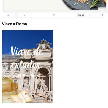
«
‹
›
»
de
4
Viaxe a Roma