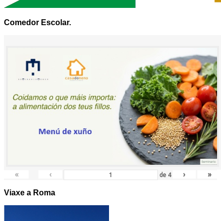
Comedor Escolar.
«
‹
›
»
de
4
Viaxe a Roma