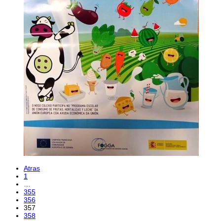
Atras
1
…
355
356
357
358