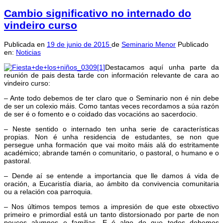
Cambio significativo no internado do
vindeiro curso
Publicada en
19 de junio de 2015
de
Seminario Menor
Publicado
en:
Noticias
Destacamos aquí unha parte da
reunión de pais desta tarde con información relevante de cara ao
vindeiro curso:
– Ante todo debemos de ter claro que o Seminario non é nin debe
de ser un colexio máis. Como tantas veces recordamos a súa razón
de ser é o fomento e o coidado das vocacións ao sacerdocio.
– Neste sentido o internado ten unha serie de características
propias. Non é unha residencia de estudantes, se non que
persegue unha formación que vai moito máis alá do estritamente
académico; abrande tamén o comunitario, o pastoral, o humano e o
pastoral.
– Dende aí se entende a importancia que lle damos á vida de
oración, a Eucaristía diaria, ao ámbito da convivencia comunitaria
ou a relación coa parroquia.
– Nos últimos tempos temos a impresión de que este obxectivo
primeiro e primordial está un tanto distorsionado por parte de non
poucos alumnos e familias. E é algo do que todos debemos