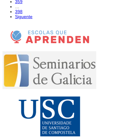
359
…
398
Siguente