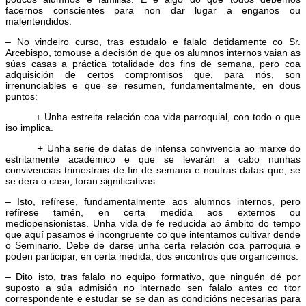
facernos conscientes para non dar lugar a enganos ou
malentendidos.
– No vindeiro curso, tras estudalo e falalo detidamente co Sr.
Arcebispo, tomouse a decisión de que os alumnos internos vaian as
súas casas a práctica totalidade dos fins de semana, pero coa
adquisición de certos compromisos que, para nós, son
irrenunciables e que se resumen, fundamentalmente, en dous
puntos:
+ Unha estreita relación coa vida parroquial, con todo o que
iso implica.
+ Unha serie de datas de intensa convivencia ao marxe do
estritamente académico e que se levarán a cabo nunhas
convivencias trimestrais de fin de semana e noutras datas que, se
se dera o caso, foran significativas.
– Isto, refírese, fundamentalmente aos alumnos internos, pero
refírese tamén, en certa medida aos externos ou
mediopensionistas. Unha vida de fe reducida ao ámbito do tempo
que aquí pasamos é incongruente co que intentamos cultivar dende
o Seminario. Debe de darse unha certa relación coa parroquia e
poden participar, en certa medida, dos encontros que organicemos.
– Dito isto, tras falalo no equipo formativo, que ninguén dé por
suposto a súa admisión no internado sen falalo antes co titor
correspondente e estudar se se dan as condicións necesarias para