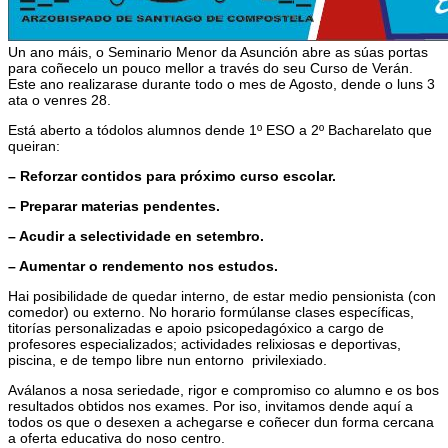
Un ano máis, o Seminario Menor da Asunción abre as súas portas
para coñecelo un pouco mellor a través do seu Curso de Verán.
Este ano realizarase durante todo o mes de Agosto, dende o luns 3
ata o venres 28.
Está aberto a tódolos alumnos dende 1º ESO a 2º Bacharelato que
queiran:
– Reforzar contidos para próximo curso escolar.
– Preparar materias pendentes.
– Acudir a selectividade en setembro.
– Aumentar o rendemento nos estudos.
Hai posibilidade de quedar interno, de estar medio pensionista (con
comedor) ou externo. No horario formúlanse clases específicas,
titorías personalizadas e apoio psicopedagóxico a cargo de
profesores especializados; actividades relixiosas e deportivas,
piscina, e de tempo libre nun entorno privilexiado.
Aválanos a nosa seriedade, rigor e compromiso co alumno e os bos
resultados obtidos nos exames. Por iso, invitamos dende aquí a
todos os que o desexen a achegarse e coñecer dun forma cercana
a oferta educativa do noso centro.