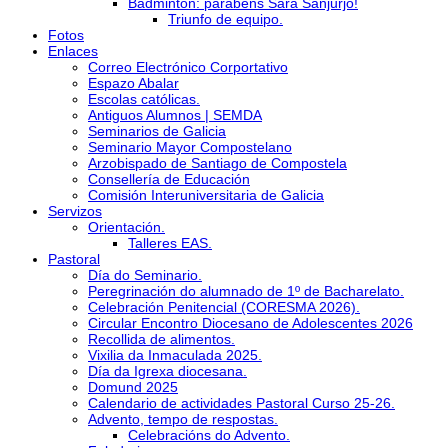
Bádminton: parabéns Sara Sanjurjo!
Triunfo de equipo.
Fotos
Enlaces
Correo Electrónico Corportativo
Espazo Abalar
Escolas católicas.
Antiguos Alumnos | SEMDA
Seminarios de Galicia
Seminario Mayor Compostelano
Arzobispado de Santiago de Compostela
Consellería de Educación
Comisión Interuniversitaria de Galicia
Servizos
Orientación.
Talleres EAS.
Pastoral
Día do Seminario.
Peregrinación do alumnado de 1º de Bacharelato.
Celebración Penitencial (CORESMA 2026).
Circular Encontro Diocesano de Adolescentes 2026
Recollida de alimentos.
Vixilia da Inmaculada 2025.
Día da Igrexa diocesana.
Domund 2025
Calendario de actividades Pastoral Curso 25-26.
Advento, tempo de respostas.
Celebracións do Advento.