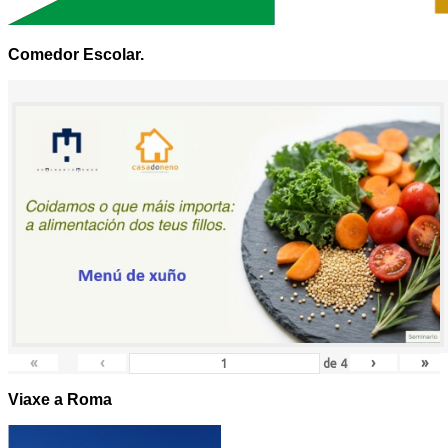
Comedor Escolar.
«
‹
›
»
de
4
Viaxe a Roma