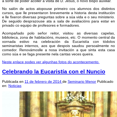
a sorte de poder acoller a visita de D. Jesús, o novo bispo auxiliar.
No salón de actos atopouse primeiro cos alumnos dos distintos
cursos, que lle presentaron brevemente a historia desta institución
e lle fixeron diversas preguntas sobre a súa vida e o seu ministerio.
De seguido desprazouse ata a sala de avaliacións para estar en
privado co equipo de profesores e formadores.
Acompañado polo señor reitor, visitou as diversas capelas,
biblioteca, zona de habitacións, museos, etc. O momento central da
xornada estivo na celebración da Eucaristía con tódolos
seminaristas internos, aos que despois saudou persoalmente no
comedor. Renovámoslle a nosa invitación a que sinta esta casa
como súa e se faga presente nela cantas veces queira.
Neste enlace podes ver algunhas fotos do acontecemento.
Celebrando la Eucaristía con el Nuncio
Publicada en
11 de febrero de 2014
de
Seminario Menor
Publicado
en:
Noticias