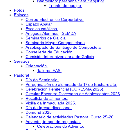
Bádminton: parabéns Sara Sanjurjo!
Triunfo de equipo.
Fotos
Enlaces
Correo Electrónico Corportativo
Espazo Abalar
Escolas católicas.
Antiguos Alumnos | SEMDA
Seminarios de Galicia
Seminario Mayor Compostelano
Arzobispado de Santiago de Compostela
Consellería de Educación
Comisión Interuniversitaria de Galicia
Servizos
Orientación.
Talleres EAS.
Pastoral
Día do Seminario.
Peregrinación do alumnado de 1º de Bacharelato.
Celebración Penitencial (CORESMA 2026).
Circular Encontro Diocesano de Adolescentes 2026
Recollida de alimentos.
Vixilia da Inmaculada 2025.
Día da Igrexa diocesana.
Domund 2025
Calendario de actividades Pastoral Curso 25-26.
Advento, tempo de respostas.
Celebracións do Advento.