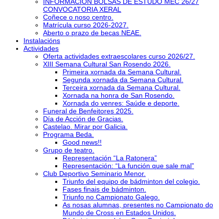
INFORMACIÓN BOLSAS DE ESTUDO MEC 26/27
CONVOCATORIA XERAL
Coñece o noso centro.
Matrícula curso 2026-2027.
Aberto o prazo de becas NEAE.
Instalacións
Actividades
Oferta actividades extraescolares curso 2026/27.
XIII Semana Cultural San Rosendo 2026.
Primeira xornada da Semana Cultural.
Segunda xornada da Semana Cultural.
Terceira xornada da Semana Cultural.
Xornada na honra de San Rosendo.
Xornada do venres: Saúde e deporte.
Funeral de Benfeitores 2025.
Día de Acción de Gracias.
Castelao. Mirar por Galicia.
Programa Beda.
Good news!!
Grupo de teatro.
Representación “La Ratonera”
Representación: “La función que sale mal”
Club Deportivo Seminario Menor.
Triunfo del equipo de bádminton del colegio.
Fases finais de bádminton.
Triunfo no Campionato Galego.
As nosas alumnas, presentes no Campionato do
Mundo de Cross en Estados Unidos.