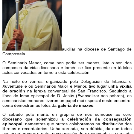
auxiliar na diocese de Santiago de
Compostela.
O Seminario Menor, coma non podía ser menos, late o son dos
compases da vida diocesana e tamén se fixo presente en tódolos
actos convocados en torno a esta celebración.
Na noite do venres, organizado pola Delegación de Infancia e
Xuventude e os Seminarios Maior e Menor, tivo lugar unha
vixilia
de oración
na igrexa conventual de San Francisco. Seguindo a
línea do lema episcopal de D. Jesús (Evanxelizar aos pobres), os
seminaristas menores tiveron un papel moi especial neste encontro,
coma demostran as fotos da
galería de imaxes
.
O sábado pola mañá, un grupiño de nós sumouse ao coro
diocesano que solemnizou a
celebración da consagración
episcopal
, namentres que outros colaboramos na distribución dos
libretos e recordatorios. Unha xornada, sen dúbida, da que todos
nos acordaremos e unha nova ocasión de experimentar a cercanía