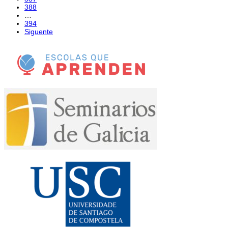
388
…
394
Siguente