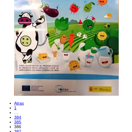
Atras
1
…
384
385
386
387