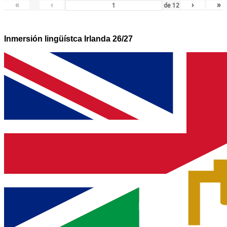
«
‹
›
»
de
12
Inmersión lingüístca Irlanda 26/27