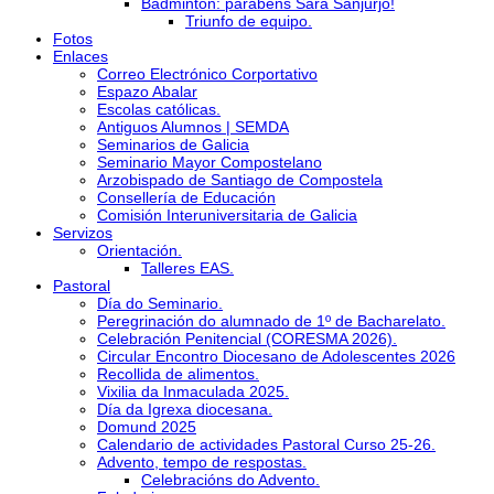
Bádminton: parabéns Sara Sanjurjo!
Triunfo de equipo.
Fotos
Enlaces
Correo Electrónico Corportativo
Espazo Abalar
Escolas católicas.
Antiguos Alumnos | SEMDA
Seminarios de Galicia
Seminario Mayor Compostelano
Arzobispado de Santiago de Compostela
Consellería de Educación
Comisión Interuniversitaria de Galicia
Servizos
Orientación.
Talleres EAS.
Pastoral
Día do Seminario.
Peregrinación do alumnado de 1º de Bacharelato.
Celebración Penitencial (CORESMA 2026).
Circular Encontro Diocesano de Adolescentes 2026
Recollida de alimentos.
Vixilia da Inmaculada 2025.
Día da Igrexa diocesana.
Domund 2025
Calendario de actividades Pastoral Curso 25-26.
Advento, tempo de respostas.
Celebracións do Advento.