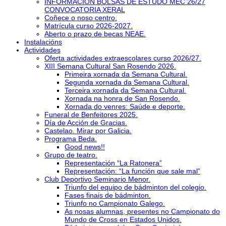
INFORMACIÓN BOLSAS DE ESTUDO MEC 26/27
CONVOCATORIA XERAL
Coñece o noso centro.
Matrícula curso 2026-2027.
Aberto o prazo de becas NEAE.
Instalacións
Actividades
Oferta actividades extraescolares curso 2026/27.
XIII Semana Cultural San Rosendo 2026.
Primeira xornada da Semana Cultural.
Segunda xornada da Semana Cultural.
Terceira xornada da Semana Cultural.
Xornada na honra de San Rosendo.
Xornada do venres: Saúde e deporte.
Funeral de Benfeitores 2025.
Día de Acción de Gracias.
Castelao. Mirar por Galicia.
Programa Beda.
Good news!!
Grupo de teatro.
Representación “La Ratonera”
Representación: “La función que sale mal”
Club Deportivo Seminario Menor.
Triunfo del equipo de bádminton del colegio.
Fases finais de bádminton.
Triunfo no Campionato Galego.
As nosas alumnas, presentes no Campionato do
Mundo de Cross en Estados Unidos.