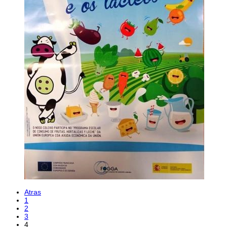
Atras
1
2
3
4