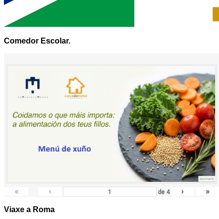
Comedor Escolar.
«
‹
›
»
de
4
Viaxe a Roma