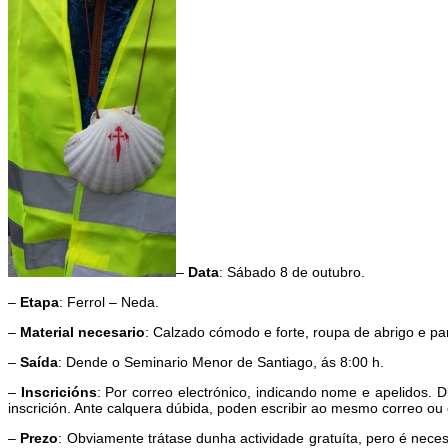
–
Data
: Sábado 8 de outubro.
–
Etapa
: Ferrol – Neda.
–
Material necesario
: Calzado cómodo e forte, roupa de abrigo e p
–
Saída
: Dende o Seminario Menor de Santiago, ás 8:00 h.
–
Inscricións
: Por correo electrónico, indicando nome e apelidos. D
inscrición. Ante calquera dúbida, poden escribir ao mesmo correo o
–
Prezo
: Obviamente trátase dunha actividade gratuíta, pero é nec