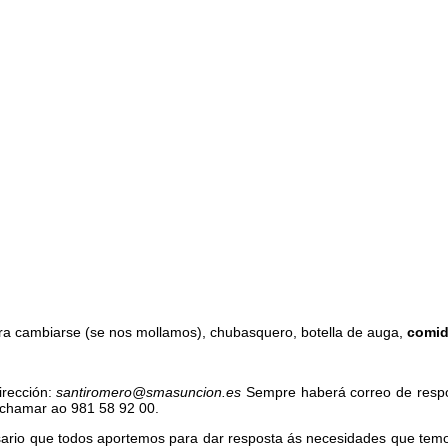
ara cambiarse (se nos mollamos), chubasquero, botella de auga,
comi
irección:
santiromero@smasuncion.es
Sempre haberá correo de respo
u chamar ao 981 58 92 00.
esario que todos aportemos para dar resposta ás necesidades que tem