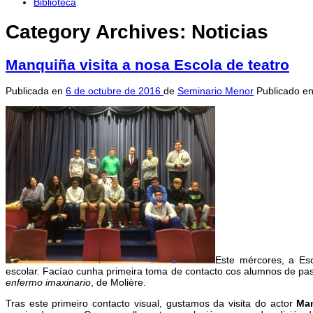
Biblioteca
Category Archives:
Noticias
Manquiña visita a nosa Escola de teatro
Publicada en
6 de octubre de 2016
de
Seminario Menor
Publicado e
Este mércores, a Es
escolar. Facíao cunha primeira toma de contacto cos alumnos de p
enfermo imaxinario
, de Molière.
Tras este primeiro contacto visual, gustamos da visita do actor
Ma