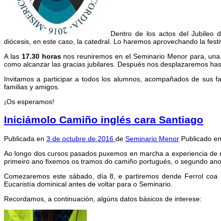
Dentro de los actos del Jubileo d
diócesis, en este caso, la catedral. Lo haremos aprovechando la festiv
A las
17.30 horas
nos reuniremos en el Seminario Menor para, una v
como alcanzar las gracias jubilares. Después nos desplazaremos hast
Invitamos a participar a todos los alumnos, acompañados de sus fam
familias y amigos.
¡Os esperamos!
Iniciámolo Camiño inglés cara Santiago
Publicada en
3 de octubre de 2016
de
Seminario Menor
Publicado e
Ao longo dos cursos pasados puxemos en marcha a experiencia de rea
primeiro ano fixemos os tramos do camiño portugués, o segundo ano 
Comezaremos este sábado, día 8, e partiremos dende Ferrol coa 
Eucaristía dominical antes de voltar para o Seminario.
Recordamos, a continuación, algúns datos básicos de interese: