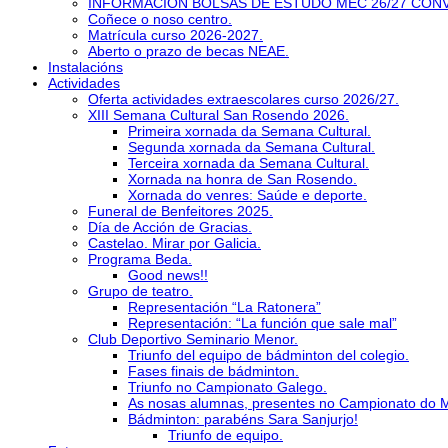
INFORMACIÓN BOLSAS DE ESTUDO MEC 26/27 CON
Coñece o noso centro.
Matrícula curso 2026-2027.
Aberto o prazo de becas NEAE.
Instalacións
Actividades
Oferta actividades extraescolares curso 2026/27.
XIII Semana Cultural San Rosendo 2026.
Primeira xornada da Semana Cultural.
Segunda xornada da Semana Cultural.
Terceira xornada da Semana Cultural.
Xornada na honra de San Rosendo.
Xornada do venres: Saúde e deporte.
Funeral de Benfeitores 2025.
Día de Acción de Gracias.
Castelao. Mirar por Galicia.
Programa Beda.
Good news!!
Grupo de teatro.
Representación “La Ratonera”
Representación: “La función que sale mal”
Club Deportivo Seminario Menor.
Triunfo del equipo de bádminton del colegio.
Fases finais de bádminton.
Triunfo no Campionato Galego.
As nosas alumnas, presentes no Campionato do 
Bádminton: parabéns Sara Sanjurjo!
Triunfo de equipo.