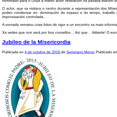
nominado para o Goya a mellor actor revelación na pasada edición d
O actor, que xa visitara o centro durante a representación dos
Mise
poden condensar en: dominación do espazo e do tempo, traballo en
improvisación controlada…
A xornada rematou coas fotos de rigor e un encontro xa mais informa
Xa vedes que non será por bos consellos… Así que… Adiante! O esce
Jubileo de la Misericordia
Publicada en
4 de octubre de 2016
de
Seminario Menor
Publicado e