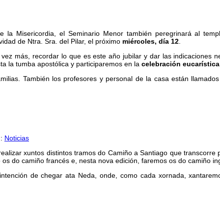
e la Misericordia, el Seminario Menor también peregrinará al templ
idad de Ntra. Sra. del Pilar, el próximo
miércoles, día 12
.
ez más, recordar lo que es este año jubilar y dar las indicaciones n
a la tumba apostólica y participaremos en la
celebración eucarística
ilias. También los profesores y personal de la casa están llamados 
n:
Noticias
lizar xuntos distintos tramos do Camiño a Santiago que transcorre p
os do camiño francés e, nesta nova edición, faremos os do camiño ing
intención de chegar ata Neda, onde, como cada xornada, xantarem