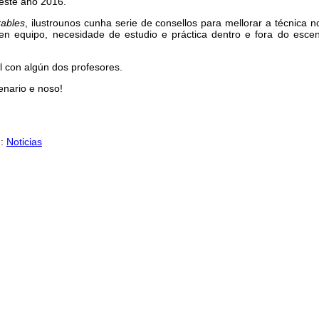
este ano 2016.
rables
, ilustrounos cunha serie de consellos para mellorar a técnica 
 equipo, necesidade de estudio e práctica dentro e fora do escena
l con algún dos profesores.
nario e noso!
n:
Noticias