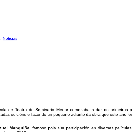
n:
Noticias
cola de Teatro do Seminario Menor comezaba a dar os primeiros 
asadas edicións e facendo un pequeno adianto da obra que este ano l
nuel Manquiña
, famoso pola súa participación en diversas película