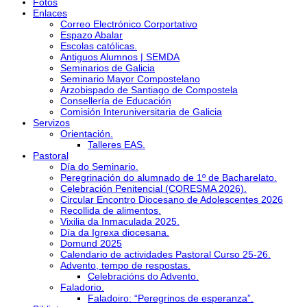
Fotos
Enlaces
Correo Electrónico Corportativo
Espazo Abalar
Escolas católicas.
Antiguos Alumnos | SEMDA
Seminarios de Galicia
Seminario Mayor Compostelano
Arzobispado de Santiago de Compostela
Consellería de Educación
Comisión Interuniversitaria de Galicia
Servizos
Orientación.
Talleres EAS.
Pastoral
Día do Seminario.
Peregrinación do alumnado de 1º de Bacharelato.
Celebración Penitencial (CORESMA 2026).
Circular Encontro Diocesano de Adolescentes 2026
Recollida de alimentos.
Vixilia da Inmaculada 2025.
Día da Igrexa diocesana.
Domund 2025
Calendario de actividades Pastoral Curso 25-26.
Advento, tempo de respostas.
Celebracións do Advento.
Faladorio.
Faladoiro: “Peregrinos de esperanza”.