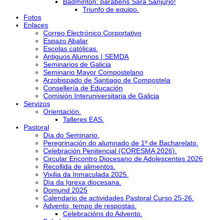
Bádminton: parabéns Sara Sanjurjo!
Triunfo de equipo.
Fotos
Enlaces
Correo Electrónico Corportativo
Espazo Abalar
Escolas católicas.
Antiguos Alumnos | SEMDA
Seminarios de Galicia
Seminario Mayor Compostelano
Arzobispado de Santiago de Compostela
Consellería de Educación
Comisión Interuniversitaria de Galicia
Servizos
Orientación.
Talleres EAS.
Pastoral
Día do Seminario.
Peregrinación do alumnado de 1º de Bacharelato.
Celebración Penitencial (CORESMA 2026).
Circular Encontro Diocesano de Adolescentes 2026
Recollida de alimentos.
Vixilia da Inmaculada 2025.
Día da Igrexa diocesana.
Domund 2025
Calendario de actividades Pastoral Curso 25-26.
Advento, tempo de respostas.
Celebracións do Advento.