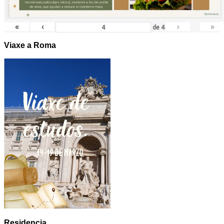
«
‹
›
»
de
4
Viaxe a Roma
Residencia.