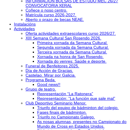
INFORMACIÓN BOLSAS DE ESTUDO MEC 26/27
CONVOCATORIA XERAL
Coñece o noso centro.
Matrícula curso 2026-2027.
Aberto o prazo de becas NEAE.
Instalacións
Actividades
Oferta actividades extraescolares curso 2026/27.
XIII Semana Cultural San Rosendo 2026.
Primeira xornada da Semana Cultural.
Segunda xornada da Semana Cultural.
Terceira xornada da Semana Cultural.
Xornada na honra de San Rosendo.
Xornada do venres: Saúde e deporte.
Funeral de Benfeitores 2025.
Día de Acción de Gracias.
Castelao. Mirar por Galicia.
Programa Beda.
Good news!!
Grupo de teatro.
Representación “La Ratonera”
Representación: “La función que sale mal”
Club Deportivo Seminario Menor.
Triunfo del equipo de bádminton del colegio.
Fases finais de bádminton.
Triunfo no Campionato Galego.
As nosas alumnas, presentes no Campionato do
Mundo de Cross en Estados Unidos.