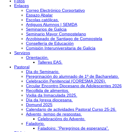
Fotos
Enlaces
Correo Electrónico Corportativo
Espazo Abalar
Escolas católicas.
Antiguos Alumnos | SEMDA
Seminarios de Galicia
Seminario Mayor Compostelano
Arzobispado de Santiago de Compostela
Consellería de Educación
Comisión Interuniversitaria de Galicia
Servizos
Orientación.
Talleres EAS.
Pastoral
Día do Seminario.
Peregrinación do alumnado de 1º de Bacharelato.
Celebración Penitencial (CORESMA 2026).
Circular Encontro Diocesano de Adolescentes 2026
Recollida de alimentos.
Vixilia da Inmaculada 2025.
Día da Igrexa diocesana.
Domund 2025
Calendario de actividades Pastoral Curso 25-26.
Advento, tempo de respostas.
Celebracións do Advento.
Faladorio.
Faladoiro: “Peregrinos de esperanza”.