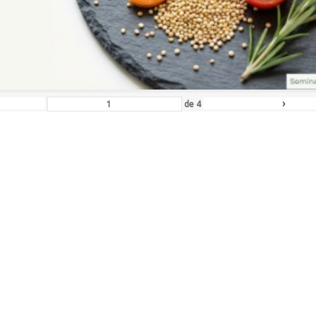
›
de
4