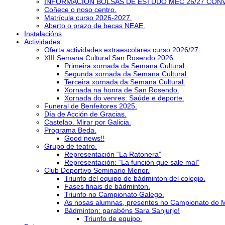
INFORMACIÓN BOLSAS DE ESTUDO MEC 26/27 CON
Coñece o noso centro.
Matrícula curso 2026-2027.
Aberto o prazo de becas NEAE.
Instalacións
Actividades
Oferta actividades extraescolares curso 2026/27.
XIII Semana Cultural San Rosendo 2026.
Primeira xornada da Semana Cultural.
Segunda xornada da Semana Cultural.
Terceira xornada da Semana Cultural.
Xornada na honra de San Rosendo.
Xornada do venres: Saúde e deporte.
Funeral de Benfeitores 2025.
Día de Acción de Gracias.
Castelao. Mirar por Galicia.
Programa Beda.
Good news!!
Grupo de teatro.
Representación “La Ratonera”
Representación: “La función que sale mal”
Club Deportivo Seminario Menor.
Triunfo del equipo de bádminton del colegio.
Fases finais de bádminton.
Triunfo no Campionato Galego.
As nosas alumnas, presentes no Campionato do 
Bádminton: parabéns Sara Sanjurjo!
Triunfo de equipo.