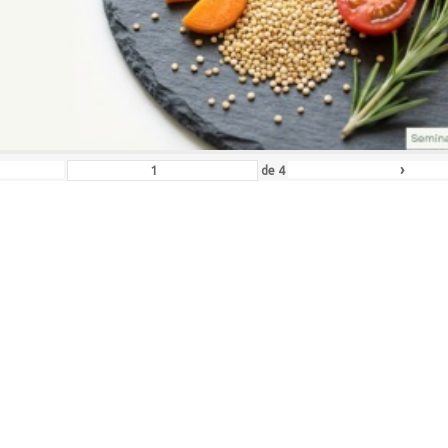
›
de
4