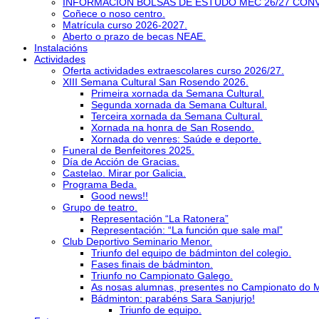
INFORMACIÓN BOLSAS DE ESTUDO MEC 26/27 CON
Coñece o noso centro.
Matrícula curso 2026-2027.
Aberto o prazo de becas NEAE.
Instalacións
Actividades
Oferta actividades extraescolares curso 2026/27.
XIII Semana Cultural San Rosendo 2026.
Primeira xornada da Semana Cultural.
Segunda xornada da Semana Cultural.
Terceira xornada da Semana Cultural.
Xornada na honra de San Rosendo.
Xornada do venres: Saúde e deporte.
Funeral de Benfeitores 2025.
Día de Acción de Gracias.
Castelao. Mirar por Galicia.
Programa Beda.
Good news!!
Grupo de teatro.
Representación “La Ratonera”
Representación: “La función que sale mal”
Club Deportivo Seminario Menor.
Triunfo del equipo de bádminton del colegio.
Fases finais de bádminton.
Triunfo no Campionato Galego.
As nosas alumnas, presentes no Campionato do 
Bádminton: parabéns Sara Sanjurjo!
Triunfo de equipo.