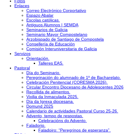
Fotos
Enlaces
Correo Electrónico Corportativo
Espazo Abalar
Escolas católicas.
Antiguos Alumnos | SEMDA
Seminarios de Galicia
Seminario Mayor Compostelano
Arzobispado de Santiago de Compostela
Consellería de Educación
Comisión Interuniversitaria de Galicia
Servizos
Orientación.
Talleres EAS.
Pastoral
Día do Seminario.
Peregrinación do alumnado de 1º de Bacharelato.
Celebración Penitencial (CORESMA 2026).
Circular Encontro Diocesano de Adolescentes 2026
Recollida de alimentos.
Vixilia da Inmaculada 2025.
Día da Igrexa diocesana.
Domund 2025
Calendario de actividades Pastoral Curso 25-26.
Advento, tempo de respostas.
Celebracións do Advento.
Faladorio.
Faladoiro: “Peregrinos de esperanza”.