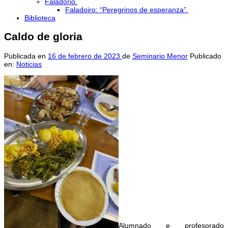
Faladorio.
Faladoiro: “Peregrinos de esperanza”.
Biblioteca
Caldo de gloria
Publicada en
16 de febrero de 2023
de
Seminario Menor
Publicado
en:
Noticias
Alumnado e profesorado