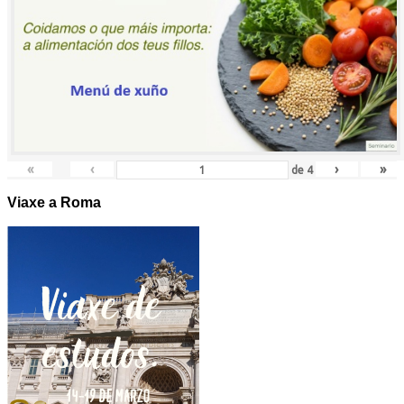
«
‹
›
»
de
4
Viaxe a Roma