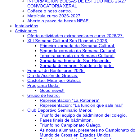
INFORMACIÓN BOLSAS DE ESTUDO MEC 26/27
CONVOCATORIA XERAL
Coñece o noso centro.
Matrícula curso 2026-2027.
Aberto o prazo de becas NEAE.
Instalacións
Actividades
Oferta actividades extraescolares curso 2026/27.
XIII Semana Cultural San Rosendo 2026.
Primeira xornada da Semana Cultural.
Segunda xornada da Semana Cultural.
Terceira xornada da Semana Cultural.
Xornada na honra de San Rosendo.
Xornada do venres: Saúde e deporte.
Funeral de Benfeitores 2025.
Día de Acción de Gracias.
Castelao. Mirar por Galicia.
Programa Beda.
Good news!!
Grupo de teatro.
Representación “La Ratonera”
Representación: “La función que sale mal”
Club Deportivo Seminario Menor.
Triunfo del equipo de bádminton del colegio.
Fases finais de bádminton.
Triunfo no Campionato Galego.
As nosas alumnas, presentes no Campionato do
Mundo de Cross en Estados Unidos.