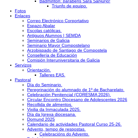
Bádminton: parabéns Sara Sanjurjo!
Triunfo de equipo.
Fotos
Enlaces
Correo Electrónico Corportativo
Espazo Abalar
Escolas católicas.
Antiguos Alumnos | SEMDA
Seminarios de Galicia
Seminario Mayor Compostelano
Arzobispado de Santiago de Compostela
Consellería de Educación
Comisión Interuniversitaria de Galicia
Servizos
Orientación.
Talleres EAS.
Pastoral
Día do Seminario.
Peregrinación do alumnado de 1º de Bacharelato.
Celebración Penitencial (CORESMA 2026).
Circular Encontro Diocesano de Adolescentes 2026
Recollida de alimentos.
Vixilia da Inmaculada 2025.
Día da Igrexa diocesana.
Domund 2025
Calendario de actividades Pastoral Curso 25-26.
Advento, tempo de respostas.
Celebracións do Advento.