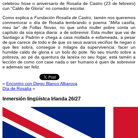
celebrou hoxe o aniversario de Rosalía de Castro (23 de febreiro)
cun “Caldo de Gloria” no comedor escolar.
Como explica a
Fundación Rosalía de Castro
, tamén nos queremos
conmemorar o día de Rosalía lembrando o poema “
Miña casiña,
meu lar
” de
Follas Novas
, no que unha muller pobre conta un
capítulo da súa épica diaria: a de sobrevivir. Esta muller que vai de
Santiago a Padrón e chega a casa mollada e esfameada, a pesar
de que carece de todo e de que os seus avaros veciños lle negan o
que lles sobra, consegue o milagre da supervivencia: facer un
humilde caldo de gloria e un bolo do pote. No seu triunfo sobre a
pobreza, ao pé da quentura da lareira no seu fogar, está tamén a
lección de como con case nada o ser humano é quen de sobrevivir
e ademais ser feliz.
«
Encontro con Diego Blanco Albarova
Día de Rosalía
»
Inmersión lingüístca Irlanda 26/27