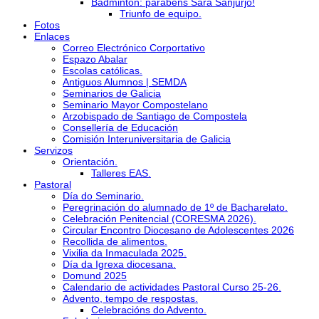
Bádminton: parabéns Sara Sanjurjo!
Triunfo de equipo.
Fotos
Enlaces
Correo Electrónico Corportativo
Espazo Abalar
Escolas católicas.
Antiguos Alumnos | SEMDA
Seminarios de Galicia
Seminario Mayor Compostelano
Arzobispado de Santiago de Compostela
Consellería de Educación
Comisión Interuniversitaria de Galicia
Servizos
Orientación.
Talleres EAS.
Pastoral
Día do Seminario.
Peregrinación do alumnado de 1º de Bacharelato.
Celebración Penitencial (CORESMA 2026).
Circular Encontro Diocesano de Adolescentes 2026
Recollida de alimentos.
Vixilia da Inmaculada 2025.
Día da Igrexa diocesana.
Domund 2025
Calendario de actividades Pastoral Curso 25-26.
Advento, tempo de respostas.
Celebracións do Advento.