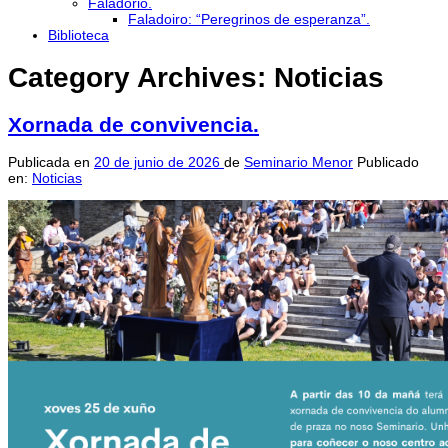
Faladorio.
Faladoiro: “Peregrinos de esperanza”.
Biblioteca
Category Archives:
Noticias
Xornada de convivencia.
Publicada en
20 de junio de 2026
de
Seminario Menor
Publicado
en:
Noticias