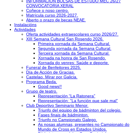
INFORMACIÓN BOLSAS DE ESTUDO MEC 26/27
CONVOCATORIA XERAL
Coñece o noso centro.
Matrícula curso 2026-2027.
Aberto o prazo de becas NEAE.
Instalacións
Actividades
Oferta actividades extraescolares curso 2026/27.
XIII Semana Cultural San Rosendo 2026.
Primeira xornada da Semana Cultural.
Segunda xornada da Semana Cultural.
Terceira xornada da Semana Cultural.
Xornada na honra de San Rosendo.
Xornada do venres: Saúde e deporte.
Funeral de Benfeitores 2025.
Día de Acción de Gracias.
Castelao. Mirar por Galicia.
Programa Beda.
Good news!!
Grupo de teatro.
Representación “La Ratonera”
Representación: “La función que sale mal”
Club Deportivo Seminario Menor.
Triunfo del equipo de bádminton del colegio.
Fases finais de bádminton.
Triunfo no Campionato Galego.
As nosas alumnas, presentes no Campionato do
Mundo de Cross en Estados Unidos.