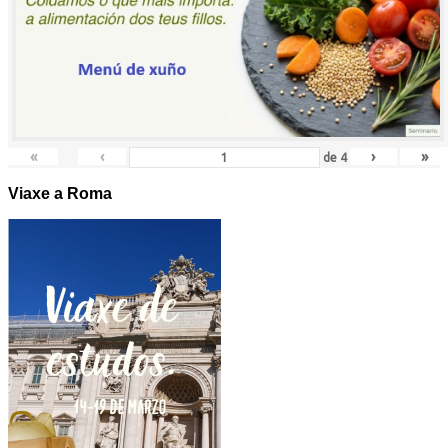
«
‹
›
»
de
4
Viaxe a Roma