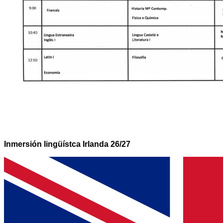
Inmersión lingüístca Irlanda 26/27