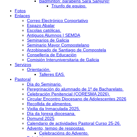
Bádminton: parabéns Sara Sanjurjo!
Triunfo de equipo.
Fotos
Enlaces
Correo Electrónico Corportativo
Espazo Abalar
Escolas católicas.
Antiguos Alumnos | SEMDA
Seminarios de Galicia
Seminario Mayor Compostelano
Arzobispado de Santiago de Compostela
Consellería de Educación
Comisión Interuniversitaria de Galicia
Servizos
Orientación.
Talleres EAS.
Pastoral
Día do Seminario.
Peregrinación do alumnado de 1º de Bacharelato.
Celebración Penitencial (CORESMA 2026).
Circular Encontro Diocesano de Adolescentes 2026
Recollida de alimentos.
Vixilia da Inmaculada 2025.
Día da Igrexa diocesana.
Domund 2025
Calendario de actividades Pastoral Curso 25-26.
Advento, tempo de respostas.
Celebracións do Advento.