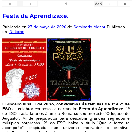
«
‹
›
»
de
9
Festa da Aprendizaxe.
Publicada en
27 de mayo de 2026
de
Seminario Menor
Publicado
en:
Noticias
O vindeiro
luns, 1 de xuño
, c
onvidamos ás familias de 1º e 2º de
ESO
a celebrar connosco a derradeira
Festa da Aprendizaxe
. 1º
de ESO trasladaranos á antiga Roma co seu proxecto “O legado de
Augusto”. Vinde preparados para descubrir grandes segredos e
múltiples sorpresas. 2º da ESO baixo o título “Que a forza te
acompañe”, inspirada nun universo motivador e creativo,