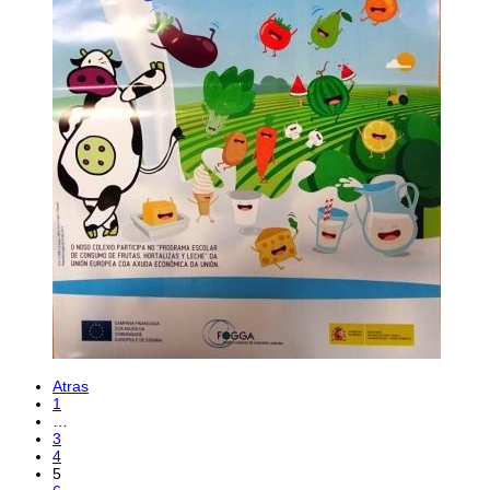
Atras
1
…
3
4
5