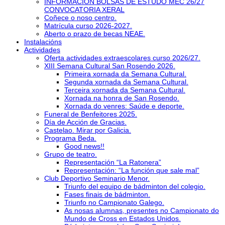
INFORMACIÓN BOLSAS DE ESTUDO MEC 26/27
CONVOCATORIA XERAL
Coñece o noso centro.
Matrícula curso 2026-2027.
Aberto o prazo de becas NEAE.
Instalacións
Actividades
Oferta actividades extraescolares curso 2026/27.
XIII Semana Cultural San Rosendo 2026.
Primeira xornada da Semana Cultural.
Segunda xornada da Semana Cultural.
Terceira xornada da Semana Cultural.
Xornada na honra de San Rosendo.
Xornada do venres: Saúde e deporte.
Funeral de Benfeitores 2025.
Día de Acción de Gracias.
Castelao. Mirar por Galicia.
Programa Beda.
Good news!!
Grupo de teatro.
Representación “La Ratonera”
Representación: “La función que sale mal”
Club Deportivo Seminario Menor.
Triunfo del equipo de bádminton del colegio.
Fases finais de bádminton.
Triunfo no Campionato Galego.
As nosas alumnas, presentes no Campionato do
Mundo de Cross en Estados Unidos.