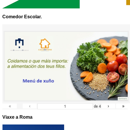
Comedor Escolar.
«
‹
›
»
de
4
Viaxe a Roma