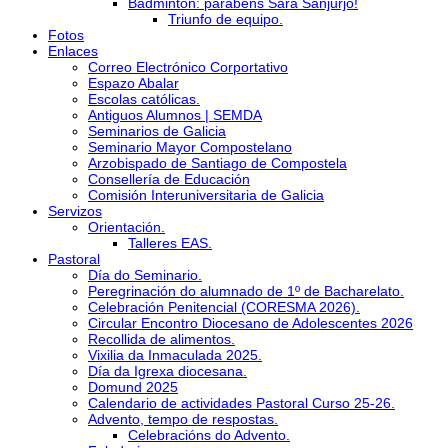
Bádminton: parabéns Sara Sanjurjo!
Triunfo de equipo.
Fotos
Enlaces
Correo Electrónico Corportativo
Espazo Abalar
Escolas católicas.
Antiguos Alumnos | SEMDA
Seminarios de Galicia
Seminario Mayor Compostelano
Arzobispado de Santiago de Compostela
Consellería de Educación
Comisión Interuniversitaria de Galicia
Servizos
Orientación.
Talleres EAS.
Pastoral
Día do Seminario.
Peregrinación do alumnado de 1º de Bacharelato.
Celebración Penitencial (CORESMA 2026).
Circular Encontro Diocesano de Adolescentes 2026
Recollida de alimentos.
Vixilia da Inmaculada 2025.
Día da Igrexa diocesana.
Domund 2025
Calendario de actividades Pastoral Curso 25-26.
Advento, tempo de respostas.
Celebracións do Advento.