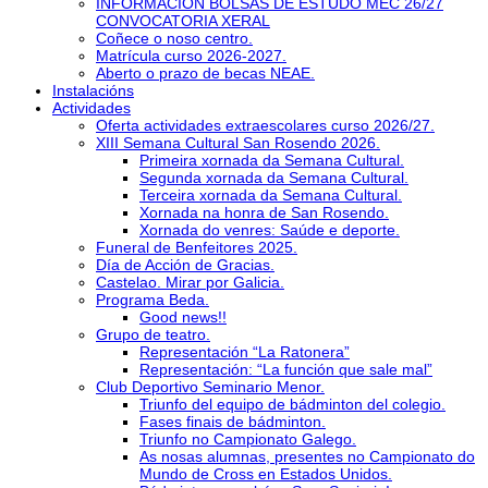
INFORMACIÓN BOLSAS DE ESTUDO MEC 26/27
CONVOCATORIA XERAL
Coñece o noso centro.
Matrícula curso 2026-2027.
Aberto o prazo de becas NEAE.
Instalacións
Actividades
Oferta actividades extraescolares curso 2026/27.
XIII Semana Cultural San Rosendo 2026.
Primeira xornada da Semana Cultural.
Segunda xornada da Semana Cultural.
Terceira xornada da Semana Cultural.
Xornada na honra de San Rosendo.
Xornada do venres: Saúde e deporte.
Funeral de Benfeitores 2025.
Día de Acción de Gracias.
Castelao. Mirar por Galicia.
Programa Beda.
Good news!!
Grupo de teatro.
Representación “La Ratonera”
Representación: “La función que sale mal”
Club Deportivo Seminario Menor.
Triunfo del equipo de bádminton del colegio.
Fases finais de bádminton.
Triunfo no Campionato Galego.
As nosas alumnas, presentes no Campionato do
Mundo de Cross en Estados Unidos.