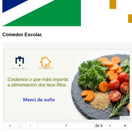
Comedor Escolar.
«
‹
›
»
de
4