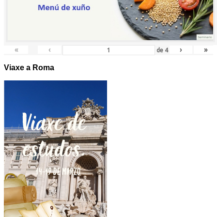
«
‹
›
»
de
4
Viaxe a Roma