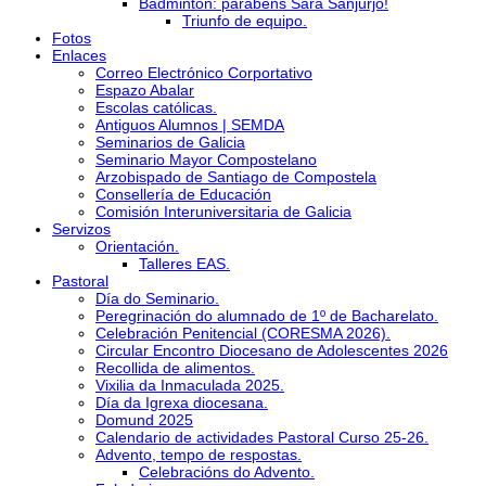
Bádminton: parabéns Sara Sanjurjo!
Triunfo de equipo.
Fotos
Enlaces
Correo Electrónico Corportativo
Espazo Abalar
Escolas católicas.
Antiguos Alumnos | SEMDA
Seminarios de Galicia
Seminario Mayor Compostelano
Arzobispado de Santiago de Compostela
Consellería de Educación
Comisión Interuniversitaria de Galicia
Servizos
Orientación.
Talleres EAS.
Pastoral
Día do Seminario.
Peregrinación do alumnado de 1º de Bacharelato.
Celebración Penitencial (CORESMA 2026).
Circular Encontro Diocesano de Adolescentes 2026
Recollida de alimentos.
Vixilia da Inmaculada 2025.
Día da Igrexa diocesana.
Domund 2025
Calendario de actividades Pastoral Curso 25-26.
Advento, tempo de respostas.
Celebracións do Advento.