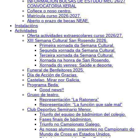
INFORMACIÓN BOLSAS DE ESTUDO MEC 26/27
CONVOCATORIA XERAL
Coñece o noso centro.
Matrícula curso 2026-2027.
Aberto o prazo de becas NEAE.
Instalacións
Actividades
Oferta actividades extraescolares curso 2026/27.
XIII Semana Cultural San Rosendo 2026.
Primeira xornada da Semana Cultural.
Segunda xornada da Semana Cultural.
Terceira xornada da Semana Cultural.
Xornada na honra de San Rosendo.
Xornada do venres: Saúde e deporte.
Funeral de Benfeitores 2025.
Día de Acción de Gracias.
Castelao. Mirar por Galicia.
Programa Beda.
Good news!!
Grupo de teatro.
Representación “La Ratonera”
Representación: “La función que sale mal”
Club Deportivo Seminario Menor.
Triunfo del equipo de bádminton del colegio.
Fases finais de bádminton.
Triunfo no Campionato Galego.
As nosas alumnas, presentes no Campionato do
Mundo de Cross en Estados Unidos.