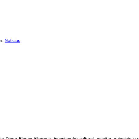
en:
Noticias
sta Diego Blanco Albarova, investigador cultural, escritor, guionista y