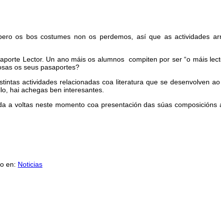
ro os bos costumes non os perdemos, así que as actividades arr
porte Lector. Un ano máis os alumnos compiten por ser “o máis lect
osas os seus pasaportes?
tintas actividades relacionadas coa literatura que se desenvolven ao
lo, hai achegas ben interesantes.
a a voltas neste momento coa presentación das súas composicións a
do en:
Noticias