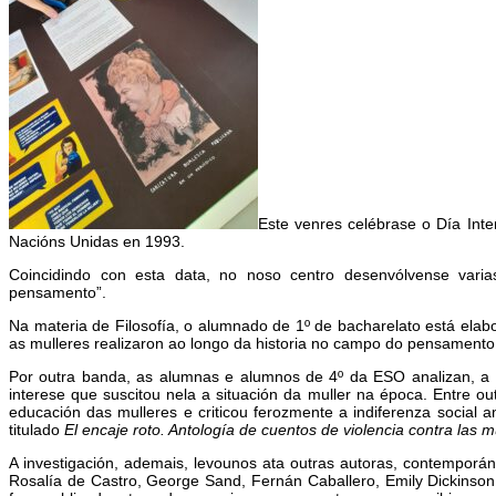
Este venres celébrase o Día Inte
Nacións Unidas en 1993.
Coincidindo con esta data, no noso centro desenvólvense varias 
pensamento”.
Na materia de Filosofía, o alumnado de 1º de bacharelato está elab
as mulleres realizaron ao longo da historia no campo do pensamento
Por outra banda, as alumnas e alumnos de 4º da ESO analizan, a tr
interese que suscitou nela a situación da muller na época. Entre outr
educación das mulleres e criticou ferozmente a indiferenza social an
titulado
El encaje roto. Antología de cuentos de violencia contra las 
A investigación, ademais, levounos ata outras autoras, contemporá
Rosalía de Castro, George Sand, Fernán Caballero, Emily Dickinso