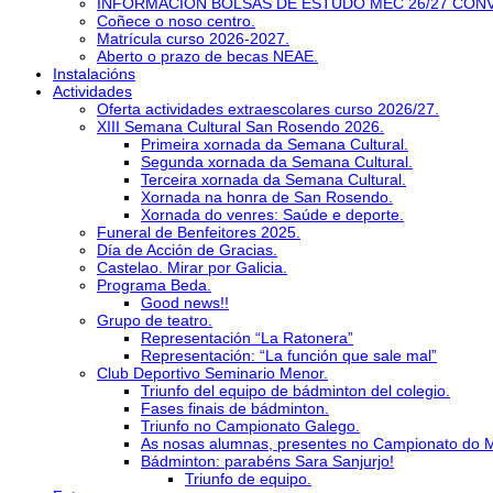
INFORMACIÓN BOLSAS DE ESTUDO MEC 26/27 CON
Coñece o noso centro.
Matrícula curso 2026-2027.
Aberto o prazo de becas NEAE.
Instalacións
Actividades
Oferta actividades extraescolares curso 2026/27.
XIII Semana Cultural San Rosendo 2026.
Primeira xornada da Semana Cultural.
Segunda xornada da Semana Cultural.
Terceira xornada da Semana Cultural.
Xornada na honra de San Rosendo.
Xornada do venres: Saúde e deporte.
Funeral de Benfeitores 2025.
Día de Acción de Gracias.
Castelao. Mirar por Galicia.
Programa Beda.
Good news!!
Grupo de teatro.
Representación “La Ratonera”
Representación: “La función que sale mal”
Club Deportivo Seminario Menor.
Triunfo del equipo de bádminton del colegio.
Fases finais de bádminton.
Triunfo no Campionato Galego.
As nosas alumnas, presentes no Campionato do 
Bádminton: parabéns Sara Sanjurjo!
Triunfo de equipo.