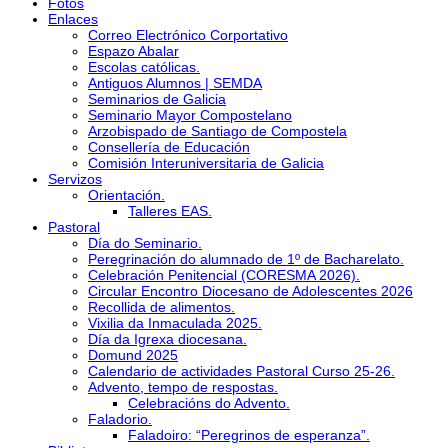
Fotos
Enlaces
Correo Electrónico Corportativo
Espazo Abalar
Escolas católicas.
Antiguos Alumnos | SEMDA
Seminarios de Galicia
Seminario Mayor Compostelano
Arzobispado de Santiago de Compostela
Consellería de Educación
Comisión Interuniversitaria de Galicia
Servizos
Orientación.
Talleres EAS.
Pastoral
Día do Seminario.
Peregrinación do alumnado de 1º de Bacharelato.
Celebración Penitencial (CORESMA 2026).
Circular Encontro Diocesano de Adolescentes 2026
Recollida de alimentos.
Vixilia da Inmaculada 2025.
Día da Igrexa diocesana.
Domund 2025
Calendario de actividades Pastoral Curso 25-26.
Advento, tempo de respostas.
Celebracións do Advento.
Faladorio.
Faladoiro: “Peregrinos de esperanza”.