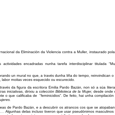
rnacional da Eliminación da Violencia contra a Muller, instaurado po
actividades encadradas nunha tarefa interdisciplinar titulada “M
orando un mural no que, a través dunha liña do tempo, reinvindican o
, labor moitas veces esquecido ou escurecido.
avés da figura da escritora Emilia Pardo Bazán, non só a súa liter
as iniciativas, dirixiu a colección
Biblioteca de la Mujer,
desde onde d
te o que calificaba de “feminicidios”. De feito, hai unha compilación
mujeres.
neas de Pardo Bazán, e a descubrir os atrancos cos que se atopaban
n…. Algunhas delas incluso tiveron que usar pseudónimos masculinos