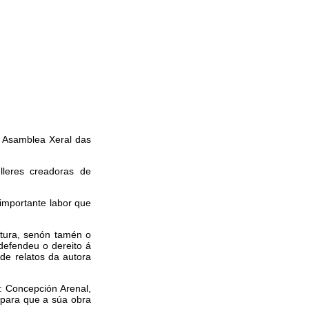
la Asamblea Xeral das
ulleres creadoras de
 importante labor que
atura, senón tamén o
efendeu o dereito á
 de relatos da autora
: Concepción Arenal,
 para que a súa obra