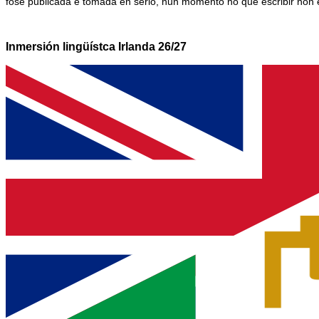
fose publicada e tomada en serio, nun momento no que escribir non 
Inmersión lingüístca Irlanda 26/27