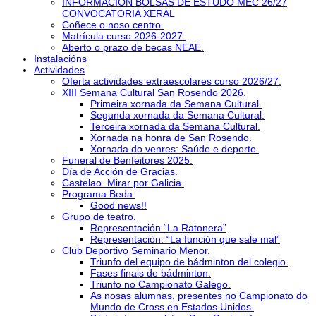
INFORMACIÓN BOLSAS DE ESTUDO MEC 26/27
CONVOCATORIA XERAL
Coñece o noso centro.
Matrícula curso 2026-2027.
Aberto o prazo de becas NEAE.
Instalacións
Actividades
Oferta actividades extraescolares curso 2026/27.
XIII Semana Cultural San Rosendo 2026.
Primeira xornada da Semana Cultural.
Segunda xornada da Semana Cultural.
Terceira xornada da Semana Cultural.
Xornada na honra de San Rosendo.
Xornada do venres: Saúde e deporte.
Funeral de Benfeitores 2025.
Día de Acción de Gracias.
Castelao. Mirar por Galicia.
Programa Beda.
Good news!!
Grupo de teatro.
Representación “La Ratonera”
Representación: “La función que sale mal”
Club Deportivo Seminario Menor.
Triunfo del equipo de bádminton del colegio.
Fases finais de bádminton.
Triunfo no Campionato Galego.
As nosas alumnas, presentes no Campionato do
Mundo de Cross en Estados Unidos.