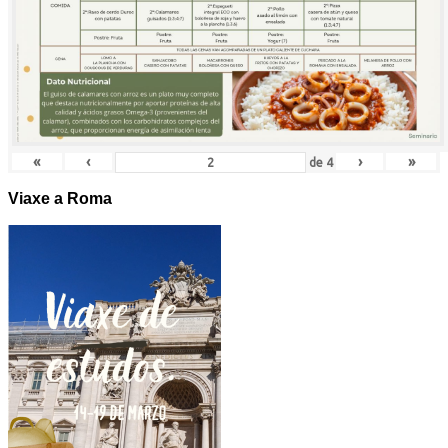
«
‹
›
»
de
4
Viaxe a Roma