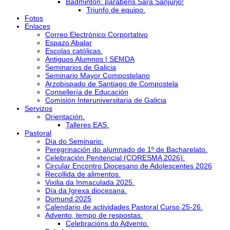
Bádminton: parabéns Sara Sanjurjo!
Triunfo de equipo.
Fotos
Enlaces
Correo Electrónico Corportativo
Espazo Abalar
Escolas católicas.
Antiguos Alumnos | SEMDA
Seminarios de Galicia
Seminario Mayor Compostelano
Arzobispado de Santiago de Compostela
Consellería de Educación
Comisión Interuniversitaria de Galicia
Servizos
Orientación.
Talleres EAS.
Pastoral
Día do Seminario.
Peregrinación do alumnado de 1º de Bacharelato.
Celebración Penitencial (CORESMA 2026).
Circular Encontro Diocesano de Adolescentes 2026
Recollida de alimentos.
Vixilia da Inmaculada 2025.
Día da Igrexa diocesana.
Domund 2025
Calendario de actividades Pastoral Curso 25-26.
Advento, tempo de respostas.
Celebracións do Advento.