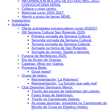
INFORMACIÓN BOLSAS DE ESTUDO MEC 26/27
CONVOCATORIA XERAL
Coñece o noso centro.
Matrícula curso 2026-2027.
Aberto o prazo de becas NEAE.
Instalacións
Actividades
Oferta actividades extraescolares curso 2026/27.
XIII Semana Cultural San Rosendo 2026.
Primeira xornada da Semana Cultural.
Segunda xornada da Semana Cultural.
Terceira xornada da Semana Cultural.
Xornada na honra de San Rosendo.
Xornada do venres: Saúde e deporte.
Funeral de Benfeitores 2025.
Día de Acción de Gracias.
Castelao. Mirar por Galicia.
Programa Beda.
Good news!!
Grupo de teatro.
Representación “La Ratonera”
Representación: “La función que sale mal”
Club Deportivo Seminario Menor.
Triunfo del equipo de bádminton del colegio.
Fases finais de bádminton.
Triunfo no Campionato Galego.
As nosas alumnas, presentes no Campionato do
Mundo de Cross en Estados Unidos.