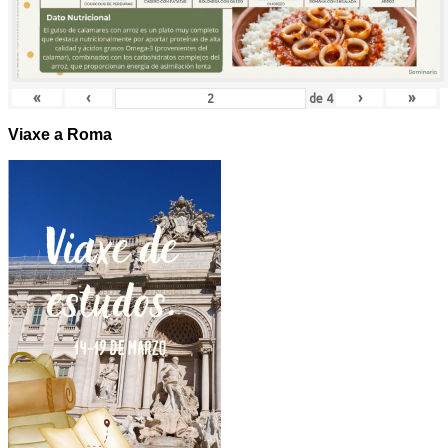
«
‹
›
»
de
4
Viaxe a Roma