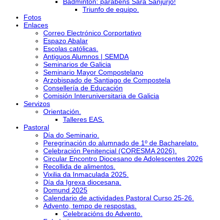
Bádminton: parabéns Sara Sanjurjo!
Triunfo de equipo.
Fotos
Enlaces
Correo Electrónico Corportativo
Espazo Abalar
Escolas católicas.
Antiguos Alumnos | SEMDA
Seminarios de Galicia
Seminario Mayor Compostelano
Arzobispado de Santiago de Compostela
Consellería de Educación
Comisión Interuniversitaria de Galicia
Servizos
Orientación.
Talleres EAS.
Pastoral
Día do Seminario.
Peregrinación do alumnado de 1º de Bacharelato.
Celebración Penitencial (CORESMA 2026).
Circular Encontro Diocesano de Adolescentes 2026
Recollida de alimentos.
Vixilia da Inmaculada 2025.
Día da Igrexa diocesana.
Domund 2025
Calendario de actividades Pastoral Curso 25-26.
Advento, tempo de respostas.
Celebracións do Advento.